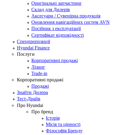
Оригінальні запчастини
Склад для Дилерів
Аксесуари / Сувенірна продукція
Оновлення навігаційних систем AVN
Посібник з експлуатації
Сертифікат відповідності
Спецпропозиції
Hyundai Finance
Послуги
Корпоративні продажі
Лізинг
Trade-in
Корпоративні продажі
Продажі
Знайти Дилера
Тест-Драйв
Про Hyundai
Про бренд
Історія
Місія та цінності
Філософія Бренду