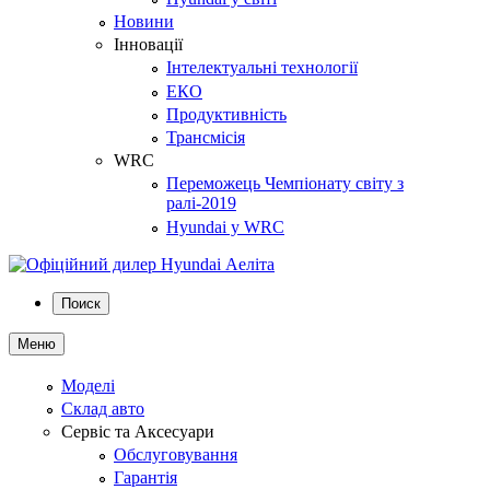
Новини
Інновації
Інтелектуальні технології
ЕКО
Продуктивність
Трансмісія
WRC
Переможець Чемпіонату світу з
ралі-2019
Hyundai у WRC
Поиск
Меню
Моделі
Склад авто
Сервіс та Аксесуари
Обслуговування
Гарантія