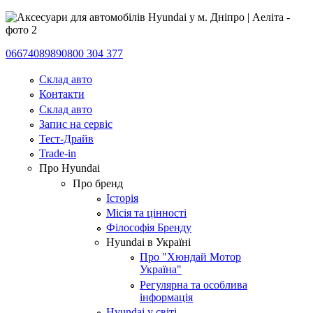
0667408989
0800 304 377
Склад авто
Контакти
Склад авто
Запис на сервіс
Тест-Драйв
Trade-in
Про Hyundai
Про бренд
Історія
Місія та цінності
Філософія Бренду
Hyundai в Україні
Про "Хюндай Мотор
Україна"
Регулярна та особлива
інформація
Hyundai у світі