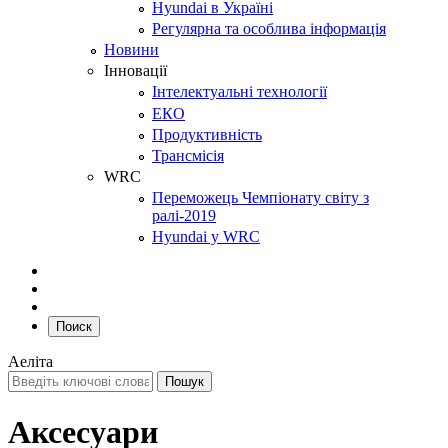
Hyundai в Україні
Регулярна та особлива інформація
Новини
Інновації
Інтелектуальні технології
ЕКО
Продуктивність
Трансмісія
WRC
Переможець Чемпіонату світу з
ралі-2019
Hyundai у WRC
Поиск
Аеліта
Аксесуари