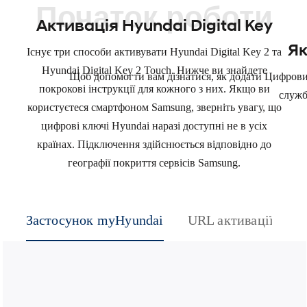
Початок роботи
Активація Hyundai Digital Key
Як
Існує три способи активувати Hyundai Digital Key 2 та
Hyundai Digital Key 2 Touch. Нижче ви знайдете
Щоб допомогти вам дізнатися, як додати Цифрови
покрокові інструкції для кожного з них. Якщо ви
служб
користуєтеся смартфоном Samsung, зверніть увагу, що
цифрові ключі Hyundai наразі доступні не в усіх
країнах. Підключення здійснюється відповідно до
географії покриття сервісів Samsung.
Застосунок myHyundai
URL активації
К