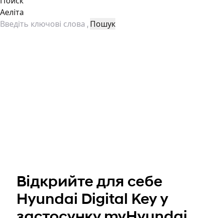
Поиск
Аеліта
Відкрийте для себе
Hyundai Digital Key у
застосунку myHyundai.