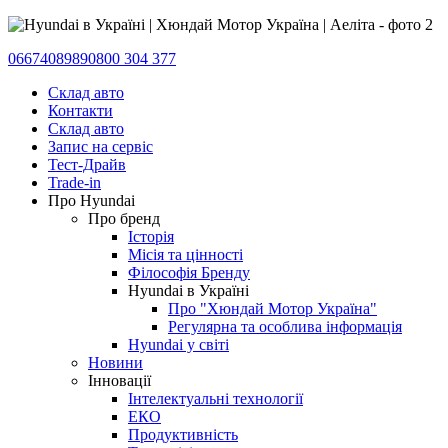
0667408989
0800 304 377
Склад авто
Контакти
Склад авто
Запис на сервіс
Тест-Драйв
Trade-in
Про Hyundai
Про бренд
Історія
Місія та цінності
Філософія Бренду
Hyundai в Україні
Про "Хюндай Мотор Україна"
Регулярна та особлива інформація
Hyundai у світі
Новини
Інновації
Інтелектуальні технології
ЕКО
Продуктивність