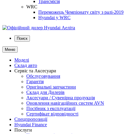
Трансмісія
WRC
Переможець Чемпіонату світу з ралі-2019
Hyundai у WRC
Поиск
Меню
Моделі
Склад авто
Сервіс та Аксесуари
Обслуговування
Гарантія
Оригінальні запчастини
Склад для Дилерів
Аксесуари / Сувенірна продукція
Оновлення навігаційних систем AVN
Посібник з експлуатації
Сертифікат відповідності
Спецпропозиції
Hyundai Finance
Послуги