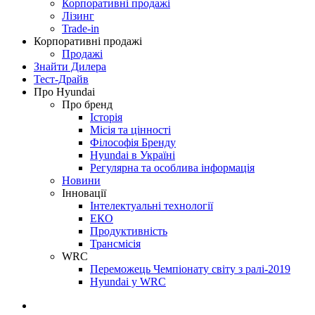
Корпоративні продажі
Лізинг
Trade-in
Корпоративні продажі
Продажі
Знайти Дилера
Тест-Драйв
Про Hyundai
Про бренд
Історія
Місія та цінності
Філософія Бренду
Hyundai в Україні
Регулярна та особлива інформація
Новини
Інновації
Інтелектуальні технології
ЕКО
Продуктивність
Трансмісія
WRC
Переможець Чемпіонату світу з ралі-2019
Hyundai у WRC