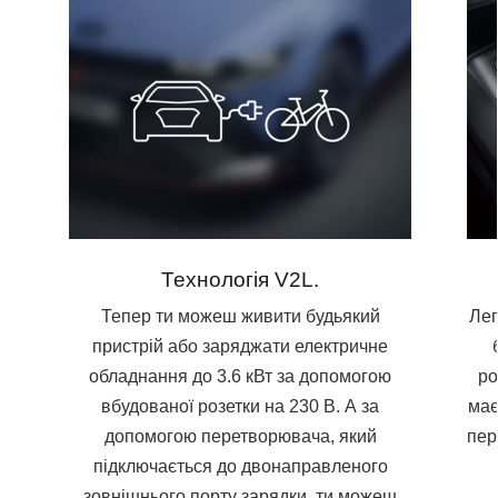
Технологія V2L.
Тепер ти можеш живити будьякий
Лег
пристрій або заряджати електричне
обладнання до 3.6 кВт за допомогою
ро
вбудованої розетки на 230 В. А за
має
допомогою перетворювача, який
пер
підключається до двонаправленого
зовнішнього порту зарядки, ти можеш