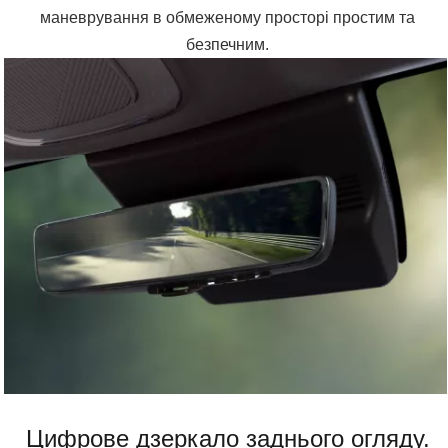
маневрування в обмеженому просторі простим та
безпечним.
Цифрове дзеркало заднього огляду.