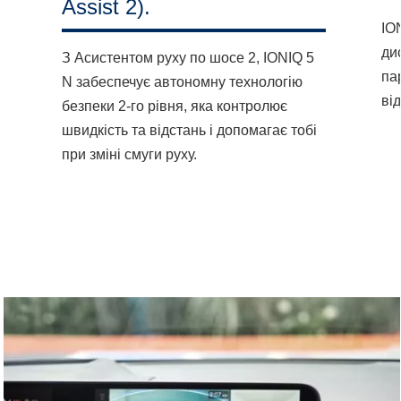
Assist 2).
IO
ди
З Асистентом руху по шосе 2, IONIQ 5
па
N забеспечує автономну технологію
ві
безпеки 2-го рівня, яка контролює
швидкість та відстань і допомагає тобі
при зміні смуги руху.