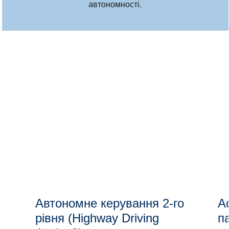
автономності.
Автономне керування 2-го
А
рівня (Highway Driving
п