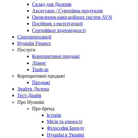
Склад для Дилерів
Аксесуари / Сувенірна продукція
Оновлення навігаційних систем AVN
Посібник з експлуатації
Сертифікат відповідності
Спецпропозиції
Hyundai Finance
Послуги
Корпоративні продажі
Лізинг
Trade-in
Корпоративні продажі
Продажі
Знайти Дилера
Тест-Драйв
Про Hyundai
Про бренд
Історія
Місія та цінності
Філософія Бренду
Hyundai в Україні