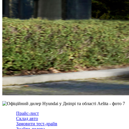
Прайс-лист
Склад авто
Замовити тест-драйв
Знайти дилера