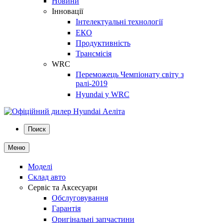
Новини
Інновації
Інтелектуальні технології
ЕКО
Продуктивність
Трансмісія
WRC
Переможець Чемпіонату світу з
ралі-2019
Hyundai у WRC
Поиск
Меню
Моделі
Склад авто
Сервіс та Аксесуари
Обслуговування
Гарантія
Оригінальні запчастини