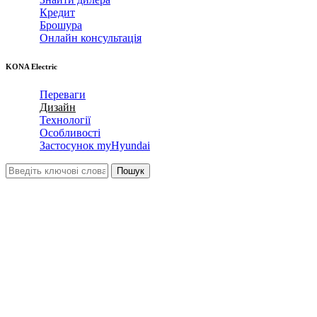
Кредит
Брошура
Онлайн консультація
KONA Electric
Переваги
Дизайн
Технології
Особливості
Застосунок myHyundai
Екстер’єр
Смілива
простота