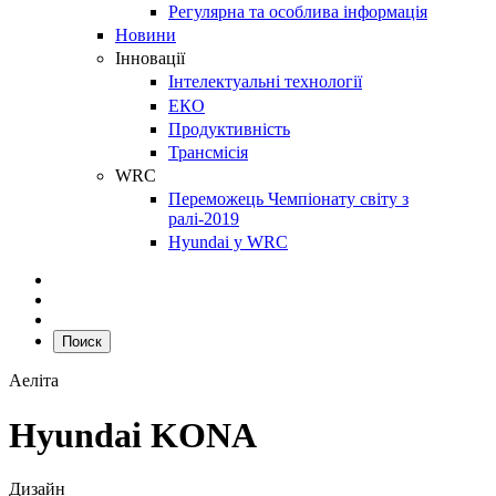
Регулярна та особлива інформація
Новини
Інновації
Інтелектуальні технології
ЕКО
Продуктивність
Трансмісія
WRC
Переможець Чемпіонату світу з
ралі-2019
Hyundai у WRC
Поиск
Аеліта
Hyundai KONA
Дизайн