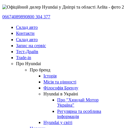
0667408989
0800 304 377
Склад авто
Контакти
Склад авто
Запис на сервіс
Тест-Драйв
Trade-in
Про Hyundai
Про бренд
Історія
Місія та цінності
Філософія Бренду
Hyundai в Україні
Про "Хюндай Мотор
Україна"
Регулярна та особлива
інформація
Hyundai у світі