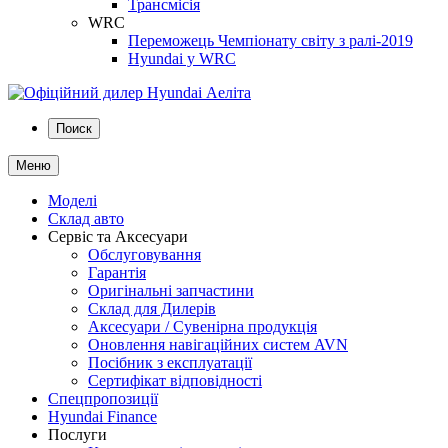
Трансмісія
WRC
Переможець Чемпіонату світу з ралі-2019
Hyundai у WRC
Поиск
Меню
Моделі
Склад авто
Сервіс та Аксесуари
Обслуговування
Гарантія
Оригінальні запчастини
Склад для Дилерів
Аксесуари / Сувенірна продукція
Оновлення навігаційних систем AVN
Посібник з експлуатації
Сертифікат відповідності
Спецпропозиції
Hyundai Finance
Послуги