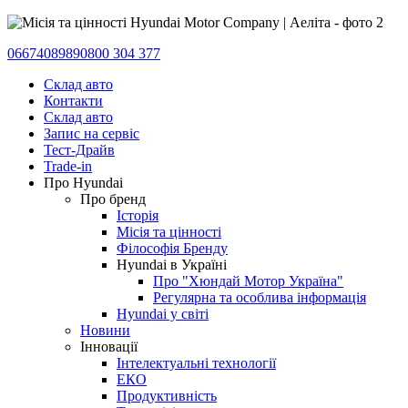
0667408989
0800 304 377
Склад авто
Контакти
Склад авто
Запис на сервіс
Тест-Драйв
Trade-in
Про Hyundai
Про бренд
Історія
Місія та цінності
Філософія Бренду
Hyundai в Україні
Про "Хюндай Мотор Україна"
Регулярна та особлива інформація
Hyundai у світі
Новини
Інновації
Інтелектуальні технології
ЕКО
Продуктивність