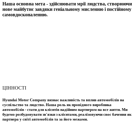
Наша основна мета - здійснювати мрії людства, створюючи
нове майбутнє завдяки геніальному мисленню і постійному
самовдосконаленню.
ЦІННОСТІ
Hyundai Motor Company визнає важливість та вплив автомобілів на
суспільство та людство. Наша роль як провідного виробника
автомобілів - стати для клієнтів надійним партнером на все життя. Ми
будемо розбудовувати зв'язки з клієнтами, реалізовуючи своє бачення як
партнера у світі автомобілів та за його межами.