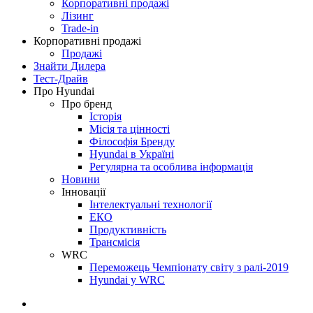
Корпоративні продажі
Лізинг
Trade-in
Корпоративні продажі
Продажі
Знайти Дилера
Тест-Драйв
Про Hyundai
Про бренд
Історія
Місія та цінності
Філософія Бренду
Hyundai в Україні
Регулярна та особлива інформація
Новини
Інновації
Інтелектуальні технології
ЕКО
Продуктивність
Трансмісія
WRC
Переможець Чемпіонату світу з ралі-2019
Hyundai у WRC