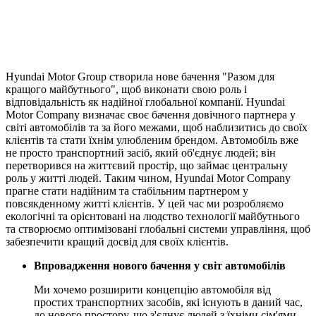
Hyundai Motor Group створила нове бачення "Разом для
кращого майбутнього", щоб виконати свою роль і
відповідальність як надійної глобальної компанії. Hyundai
Motor Company визначає своє бачення довічного партнера у
світі автомобілів та за його межами, щоб наблизитись до своїх
клієнтів та стати їхнім улюбленим брендом. Автомобіль вже
не просто транспортний засіб, який об'єднує людей; він
перетворився на життєвий простір, що займає центральну
роль у житті людей. Таким чином, Hyundai Motor Company
прагне стати надійним та стабільним партнером у
повсякденному житті клієнтів. У цей час ми розробляємо
екологічні та орієнтовані на людство технології майбутнього
та створюємо оптимізовані глобальні системи управління, щоб
забезпечити кращий досвід для своїх клієнтів.
Впровадження нового бачення у світ автомобілів
Ми хочемо розширити концепцію автомобіля від
простих транспортних засобів, які існують в даний час,
до нового простору, що з'єднує людей з їхніми сім'ями,