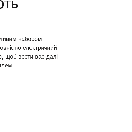
ють
шливим набором
повністю електричний
, щоб везти вас далі
илем.