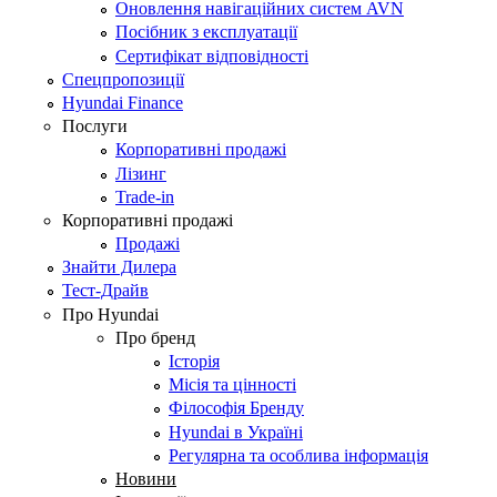
Оновлення навігаційних систем AVN
Посібник з експлуатації
Сертифікат відповідності
Спецпропозиції
Hyundai Finance
Послуги
Корпоративні продажі
Лізинг
Trade-in
Корпоративні продажі
Продажі
Знайти Дилера
Тест-Драйв
Про Hyundai
Про бренд
Історія
Місія та цінності
Філософія Бренду
Hyundai в Україні
Регулярна та особлива інформація
Новини