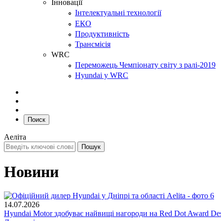
Інновації
Інтелектуальні технології
ЕКО
Продуктивність
Трансмісія
WRC
Переможець Чемпіонату світу з ралі-2019
Hyundai у WRC
Поиск
Аеліта
Новини
14.07.2026
Hyundai Motor здобуває найвищі нагороди на Red Dot Award Des