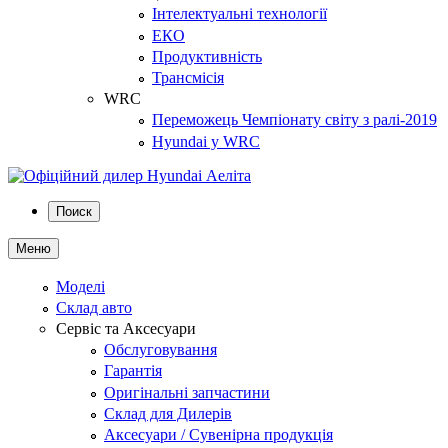
Інтелектуальні технології
ЕКО
Продуктивність
Трансмісія
WRC
Переможець Чемпіонату світу з ралі-2019
Hyundai у WRC
Поиск
Меню
Моделі
Склад авто
Сервіс та Аксесуари
Обслуговування
Гарантія
Оригінальні запчастини
Склад для Дилерів
Аксесуари / Сувенірна продукція