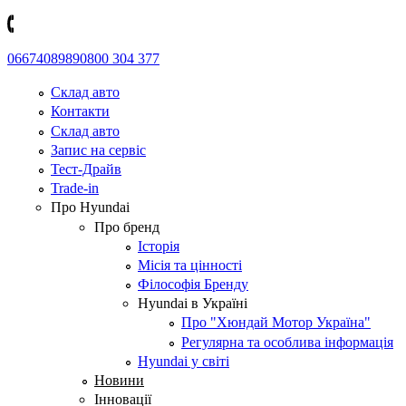
0667408989
0800 304 377
Склад авто
Контакти
Склад авто
Запис на сервіс
Тест-Драйв
Trade-in
Про Hyundai
Про бренд
Історія
Місія та цінності
Філософія Бренду
Hyundai в Україні
Про "Хюндай Мотор Україна"
Регулярна та особлива інформація
Hyundai у світі
Новини
Інновації