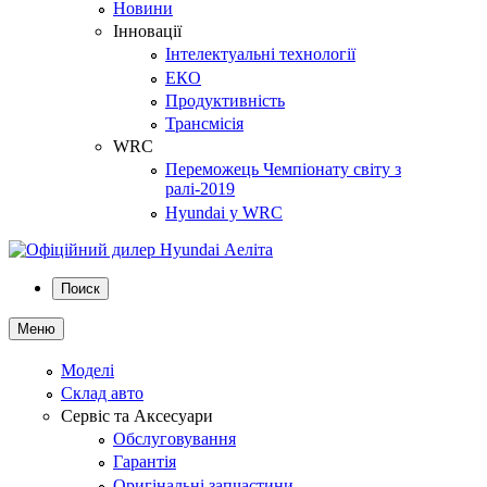
Новини
Інновації
Інтелектуальні технології
ЕКО
Продуктивність
Трансмісія
WRC
Переможець Чемпіонату світу з
ралі-2019
Hyundai у WRC
Поиск
Меню
Моделі
Склад авто
Сервіс та Аксесуари
Обслуговування
Гарантія
Оригінальні запчастини