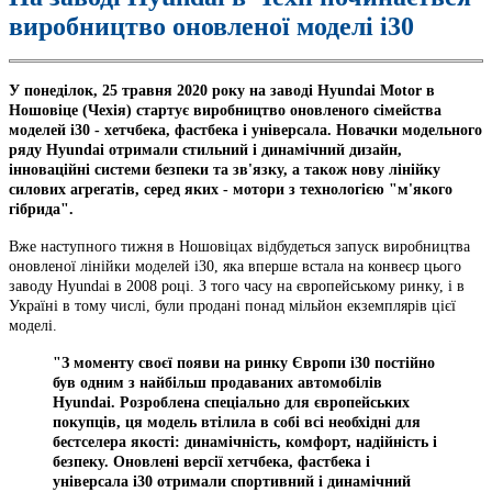
виробництво оновленої моделі i30
У понеділок, 25 травня 2020 року на заводі Hyundai Motor в
Ношовіце (Чехія) стартує виробництво оновленого сімейства
моделей i30 - хетчбека, фастбека і універсала. Новачки модельного
ряду Hyundai отримали стильний і динамічний дизайн,
інноваційні системи безпеки та зв'язку, а також нову лінійку
силових агрегатів, серед яких - мотори з технологією "м'якого
гібрида".
Вже наступного тижня в Ношовіцах відбудеться запуск виробництва
оновленої лінійки моделей i30, яка вперше встала на конвеєр цього
заводу Hyundai в 2008 році. З того часу на європейському ринку, і в
Україні в тому числі, були продані понад мільйон екземплярів цієї
моделі.
"З моменту своєї появи на ринку Європи i30 постійно
був одним з найбільш продаваних автомобілів
Hyundai. Розроблена спеціально для європейських
покупців, ця модель втілила в собі всі необхідні для
бестселера якості: динамічність, комфорт, надійність і
безпеку. Оновлені версії хетчбека, фастбека і
універсала i30 отримали спортивний і динамічний