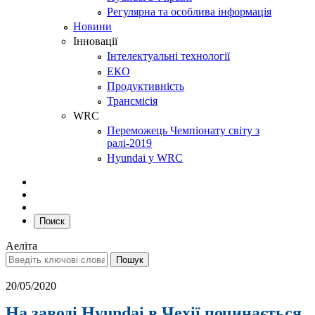
Регулярна та особлива інформація
Новини
Інновації
Інтелектуальні технології
ЕКО
Продуктивність
Трансмісія
WRC
Переможець Чемпіонату світу з
ралі-2019
Hyundai у WRC
Поиск
Аеліта
20/05/2020
На заводі Hyundai в Чехії починається