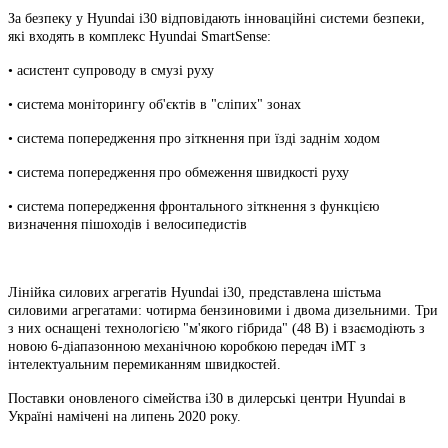
За безпеку у Hyundai i30 відповідають інноваційні системи безпеки,
які входять в комплекс Hyundai SmartSense:
• асистент супроводу в смузі руху
• система моніторингу об'єктів в "сліпих" зонах
• система попередження про зіткнення при їзді заднім ходом
• система попередження про обмеження швидкості руху
• система попередження фронтального зіткнення з функцією
визначення пішоходів і велосипедистів
Лінійка силових агрегатів Hyundai i30, представлена ​​шістьма
силовими агрегатами: чотирма бензиновими і двома дизельними. Три
з них оснащені технологією "м'якого гібрида" (48 В) і взаємодіють з
новою 6-діапазонною механічною коробкою передач iMT з
інтелектуальним перемиканням швидкостей.
Поставки оновленого сімейства i30 в дилерські центри Hyundai в
Україні намічені на липень 2020 року.