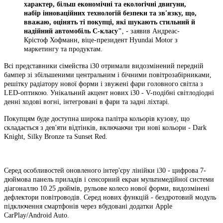
характер, більш економічні та екологічні двигуни,
набір інноваційних технологій безпеки та зв'язку, що,
вважаю, оцінять ті покупці, які шукають стильний й
надійний автомобіль С-класу"
, - заявив Андреас-
Крістоф Хофманн, віце-президент Hyundai Motor з
маркетингу та продуктам.
Всі представники сімейства i30 отримали видозмінений передній
бампер зі збільшеними центральним і бічними повітрозабірниками,
решітку радіатору нової форми і звужені фари головного світла з
LED-оптикою. Унікальний акцент нових i30 - V-подібні світлодіодні
денні ходові вогні, інтегровані в фари та задні ліхтарі.
Покупцям буде доступна широка палітра кольорів кузову, що
складається з дев'яти відтінків, включаючи три нові кольори - Dark
Knight, Silky Bronze та Sunset Red.
Серед особливостей оновленого інтер'єру лінійки i30 - цифрова 7-
дюймова панель приладів і сенсорний екран мультимедійної системи
діагоналлю 10.25 дюймів, рульове колесо нової форми, видозмінені
дефлектори повітроводів. Серед нових функцій - бездротовий модуль
підключення смартфонів через вбудовані додатки Apple
CarPlay/Android Auto.