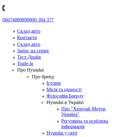
0667408989
0800 304 377
Склад авто
Контакти
Склад авто
Запис на сервіс
Тест-Драйв
Trade-in
Про Hyundai
Про бренд
Історія
Місія та цінності
Філософія Бренду
Hyundai в Україні
Про "Хюндай Мотор
Україна"
Регулярна та особлива
інформація
Hyundai у світі