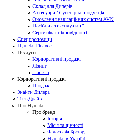
Склад для Дилерів
Аксесуари / Сувенірна продукція
Оновлення навігаційних систем AVN
Посібник з експлуатації
Сертифікат відповідності
Спецпропозиції
Hyundai Finance
Послуги
Корпоративні продажі
Лізинг
Trade-in
Корпоративні продажі
Продажі
Знайти Дилера
Тест-Драйв
Про Hyundai
Про бренд
Історія
Місія та цінності
Філософія Бренду
Hyundai в Україні