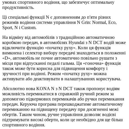
умовах спортивного водіння, що забезпечує оптимальну
продуктивність.
Ці спеціальні функції N є доповненням до п'яти різних
режимів водіння системи управління N Grin: Normal, Eco,
Sport, N і Custom.
На відміну від автомобілів з традиційною автоматичною
коробкою передач, в автомобілях Hyundai з N DCT водій може
відключити функцію «початку руху». Коли ця функція
вимкнена і селектор вибору передачі знаходиться в положенні
«D», автомобіль не почне автоматично повільно рушати з
місця при відпусканні педалі гальма. Ця «гоночна» функція
також може бути корисна для підвищення комфорту і
зручності при водінні. Режим «початку руху» можна
активувати або деактивувати в налаштуваннях користувача.
Абсолютно нова KONA N з N DCT також пропонує водіям
можливість перемикатися в справжній ручний режим за
допомогою підкермових перемикачів або ручки перемикання
передач. Керуюча програма перешкоджатиме автоматичному
перемиканню на підвищену передачу при досягненні межі
обертів. Таким чином, ручне управління дозволяє водієві
підтримувати високі оберти, коли це необхідно для ще більш
спортивного водіння.