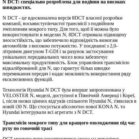
N DCT: спеціально розроблена для водіння на високих
швидкостях.
N DCT - це вдосконалена версія 8DCT власної розробки
компанії, восьмиступінчастої трансмісії з подвійним
зчепленням мокрого типу. Для того, щоб її можна було
використовувати в моделях N, 8DCT отримала підвищену
зносостійкість, що забезпечило відповідність вимогам
автомобілів з високою потужністю. У поєднанні з 2,0-
літровим двигуном T-GDI і за рахунок застосування
унікальних передавальних чисел вона забезпечує
максимальну продуктивність. Блок управління трансмісією
відкалібрований для N, що гарантує більш швидке
перемикання передач і надає можливість використання ряду
ексклюзивних функцій.
Технологія Hyundai N DCT була вперше запропонована у
VELOSTER N, моделі, доступної в Північній Америці і Кореї,
і, після низки цінних відгуків спільноти Hyundai N, з'явилася в
новій i30 N. Що стосується абсолютно нової KONA N, то
Hyundai інтегрували всі агрегати з N DCT.
Трансмісія мокрого типу для кращого охолодження під час
руху по гоночній трасі
DCT мокрого типу конструктивно схожа на механічну