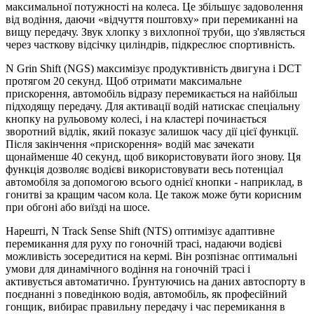
максимальної потужності на колеса. Це збільшує задоволення
від водіння, даючи «відчуття поштовху» при перемиканні на
вищу передачу. Звук хлопку з вихлопної труби, що з'являється
через часткову відсічку циліндрів, підкреслює спортивність.
N Grin Shift (NGS) максимізує продуктивність двигуна і DCT
протягом 20 секунд. Щоб отримати максимальне
прискорення, автомобіль відразу перемикається на найбільш
підходящу передачу. Для активації водій натискає спеціальну
кнопку на рульовому колесі, і на кластері починається
зворотний відлік, який показує залишок часу дії цієї функції.
Після закінчення «прискорення» водій має зачекати
щонайменше 40 секунд, щоб використовувати його знову. Ця
функція дозволяє водієві використовувати весь потенціал
автомобіля за допомогою всього однієї кнопки - наприклад, в
гонитві за кращим часом кола. Це також може бути корисним
при обгоні або виїзді на шосе.
Нарешті, N Track Sense Shift (NTS) оптимізує адаптивне
перемикання для руху по гоночній трасі, надаючи водієві
можливість зосередитися на кермі. Він розпізнає оптимальні
умови для динамічного водіння на гоночній трасі і
активується автоматично. Ґрунтуючись на даних автоспорту в
поєднанні з поведінкою водія, автомобіль, як професійний
гонщик, вибирає правильну передачу і час перемикання в