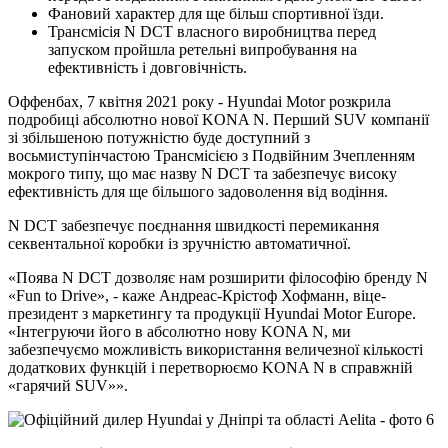
Фановий характер для ще більш спортивної їзди.
Трансмісія N DCT власного виробництва перед
запуском пройшла ретельні випробування на
ефективність і довговічність.
Оффенбах, 7 квітня 2021 року - Hyundai Motor розкрила
подробиці абсолютно нової KONA N. Перший SUV компанії
зі збільшеною потужністю буде доступний з
восьмиступінчастою Трансмісією з Подвійним Зчепленням
мокрого типу, що має назву N DCT та забезпечує високу
ефективність для ще більшого задоволення від водіння.
N DCT забезпечує поєднання швидкості перемикання
секвентальної коробки із зручністю автоматичної.
«Поява N DCT дозволяє нам розширити філософію бренду N
«Fun to Drive», - каже Андреас-Крістоф Хофманн, віце-
президент з маркетингу та продукції Hyundai Motor Europe.
«Інтегруючи його в абсолютно нову KONA N, ми
забезпечуємо можливість використання величезної кількості
додаткових функцій і перетворюємо KONA N в справжній
«гарячий SUV»».