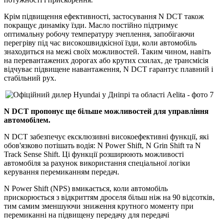
Крім підвищення ефективності, застосування N DCT також
покращує динаміку їзди. Масло постійно підтримує
оптимальну робочу температуру зчеплення, запобігаючи
перегріву під час високошвидкісної їзди, коли автомобіль
знаходиться на межі своїх можливостей. Таким чином, навіть
на перевантажених дорогах або крутих схилах, де трансмісія
відчуває підвищене навантаження, N DCT гарантує плавний і
стабільний рух.
N DCT пропонує ще більше можливостей для управління
автомобілем.
N DCT забезпечує ексклюзивні високоефективні функції, які
обов'язково потішать водія: N Power Shift, N Grin Shift та N
Track Sense Shift. Ці функції розширюють можливості
автомобіля за рахунок використання спеціальної логіки
керування перемиканням передач.
N Power Shift (NPS) вмикається, коли автомобіль
прискорюється з відкриттям дроселя більш ніж на 90 відсотків,
тим самим зменшуючи зниження крутного моменту при
перемиканні на підвищену передачу для передачі