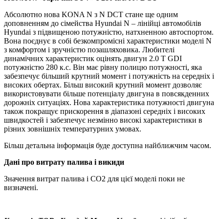
Абсолютно нова KONA N з N DCT стане ще одним
доповненням до сімейства Hyundai N – лінійці автомобілів
Hyundai з підвищеною потужністю, натхненною автоспортом.
Вона поєднує в собі безкомпромісні характеристики моделі N
з комфортом і зручністю позашляховика. Любителі
динамічних характеристик оцінять двигун 2.0 T GDI
потужністю 280 к.с. Він має рівну полицю потужності, яка
забезпечує більший крутний момент і потужність на середніх і
високих обертах. Більш високий крутний момент дозволяє
використовувати більше потенціалу двигуна в повсякденних
дорожніх ситуаціях. Нова характеристика потужності двигуна
також покращує прискорення в діапазоні середніх і високих
швидкостей і забезпечує незмінно високі характеристики в
різних зовнішніх температурних умовах.
Більш детальна інформація буде доступна найближчим часом.
Дані про витрату палива і викиди
Значення витрат палива і CO2 для цієї моделі поки не
визначені.