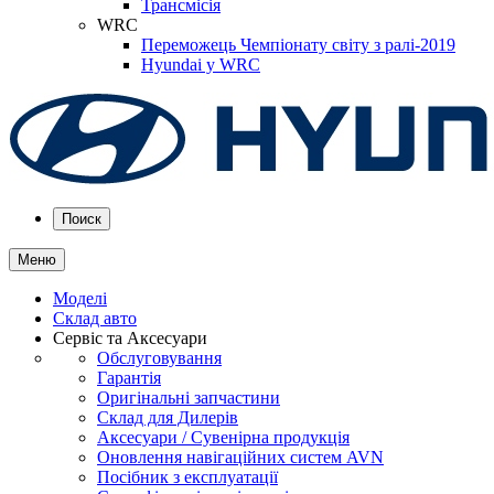
Трансмісія
WRC
Переможець Чемпіонату світу з ралі-2019
Hyundai у WRC
Поиск
Меню
Моделі
Склад авто
Сервіс та Аксесуари
Обслуговування
Гарантія
Оригінальні запчастини
Склад для Дилерів
Аксесуари / Сувенірна продукція
Оновлення навігаційних систем AVN
Посібник з експлуатації