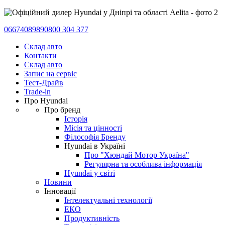
0667408989
0800 304 377
Склад авто
Контакти
Склад авто
Запис на сервіс
Тест-Драйв
Trade-in
Про Hyundai
Про бренд
Історія
Місія та цінності
Філософія Бренду
Hyundai в Україні
Про "Хюндай Мотор Україна"
Регулярна та особлива інформація
Hyundai у світі
Новини
Інновації
Інтелектуальні технології
ЕКО
Продуктивність