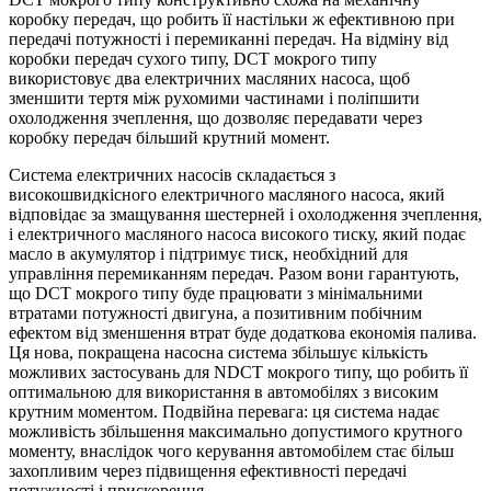
коробку передач, що робить її настільки ж ефективною при
передачі потужності і перемиканні передач. На відміну від
коробки передач сухого типу, DCT мокрого типу
використовує два електричних масляних насоса, щоб
зменшити тертя між рухомими частинами і поліпшити
охолодження зчеплення, що дозволяє передавати через
коробку передач більший крутний момент.
Система електричних насосів складається з
високошвидкісного електричного масляного насоса, який
відповідає за змащування шестерней і охолодження зчеплення,
і електричного масляного насоса високого тиску, який подає
масло в акумулятор і підтримує тиск, необхідний для
управління перемиканням передач. Разом вони гарантують,
що DCT мокрого типу буде працювати з мінімальними
втратами потужності двигуна, а позитивним побічним
ефектом від зменшення втрат буде додаткова економія палива.
Ця нова, покращена насосна система збільшує кількість
можливих застосувань для NDCT мокрого типу, що робить її
оптимальною для використання в автомобілях з високим
крутним моментом. Подвійна перевага: ця система надає
можливість збільшення максимально допустимого крутного
моменту, внаслідок чого керування автомобілем стає більш
захопливим через підвищення ефективності передачі
потужності і прискорення.