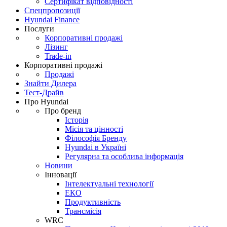
Сертифікат відповідності
Спецпропозиції
Hyundai Finance
Послуги
Корпоративні продажі
Лізинг
Trade-in
Корпоративні продажі
Продажі
Знайти Дилера
Тест-Драйв
Про Hyundai
Про бренд
Історія
Місія та цінності
Філософія Бренду
Hyundai в Україні
Регулярна та особлива інформація
Новини
Інновації
Інтелектуальні технології
ЕКО
Продуктивність
Трансмісія
WRC