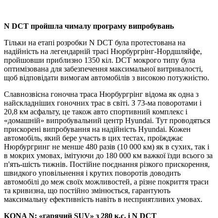
N DCT пройшла чималу програму випробувань
Тільки на етапі розробки N DCT була протестована на
надійність на легендарній трасі Нюрбургрінг-Нордшляйфе,
пройшовши приблизно 1350 кіл. DCT мокрого типу була
оптимізована для забезпечення максимальної витривалості,
щоб відповідати вимогам автомобілів з високою потужністю.
Славнозвісна гоночна траса Нюрбургрінг відома як одна з
найскладніших гоночних трас в світі. З 73-ма поворотами і
20,8 км асфальту, це також авто спортивний комплекс і
«домашній» випробувальний центр Hyundai. Тут проводяться
прискорені випробування на надійність Hyundai. Кожен
автомобіль, який бере участь в цих тестах, проїжджає
Нюрбургринг не менше 480 разів (10 000 км) як в сухих, так і
в мокрих умовах, імітуючи до 180 000 км важкої їзди всього за
п'ять-шість тижнів. Постійне поєднання різкого прискорення,
швидкого уповільнення і крутих поворотів доводить
автомобілі до меж своїх можливостей, а різне покриття траси
та кривизна, що постійно змінюється, гарантують
максимальну ефективність навіть в несприятливих умовах.
KONA N: «гарячий SUV» з 280 к.с. і N DCT