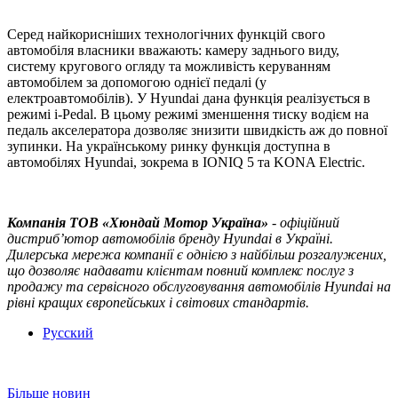
Серед найкорисніших технологічних функцій свого
автомобіля власники вважають: камеру заднього виду,
систему кругового огляду та можливість керуванням
автомобілем за допомогою однієї педалі (у
електроавтомобілів). У Hyundai дана функція реалізується в
режимі i-Pedal. В цьому режимі зменшення тиску водієм на
педаль акселератора дозволяє знизити швидкість аж до повної
зупинки. На українському ринку функція доступна в
автомобілях Hyundai, зокрема в IONIQ 5 та KONA Electric.
Компанія ТOВ «Хюндай Мотор Україна»
- офіційний
дистриб’ютор автомобілів бренду Hyundai в Україні.
Дилерська мережа компанії є однією з найбільш розгалужених,
що дозволяє надавати клієнтам повний комплекс послуг з
продажу та сервісного обслуговування автомобілів Hyundai на
рівні кращих європейських і світових стандартів.
Русский
Більше новин