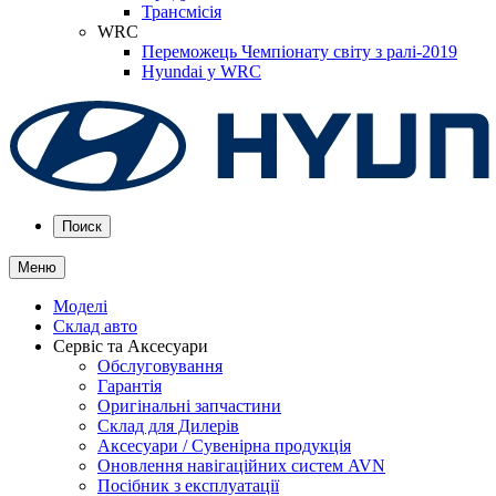
Трансмісія
WRC
Переможець Чемпіонату світу з ралі-2019
Hyundai у WRC
Поиск
Меню
Моделі
Склад авто
Сервіс та Аксесуари
Обслуговування
Гарантія
Оригінальні запчастини
Склад для Дилерів
Аксесуари / Сувенірна продукція
Оновлення навігаційних систем AVN
Посібник з експлуатації