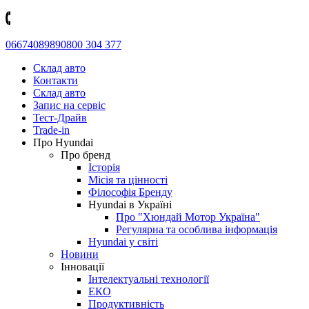
0667408989
0800 304 377
Склад авто
Контакти
Склад авто
Запис на сервіс
Тест-Драйв
Trade-in
Про Hyundai
Про бренд
Історія
Місія та цінності
Філософія Бренду
Hyundai в Україні
Про "Хюндай Мотор Україна"
Регулярна та особлива інформація
Hyundai у світі
Новини
Інновації
Інтелектуальні технології
ЕКО
Продуктивність