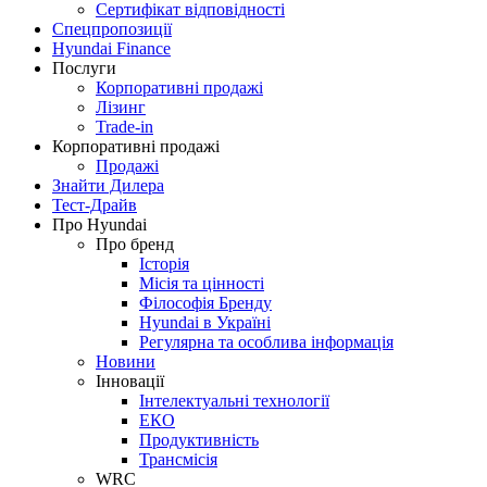
Сертифікат відповідності
Спецпропозиції
Hyundai Finance
Послуги
Корпоративні продажі
Лізинг
Trade-in
Корпоративні продажі
Продажі
Знайти Дилера
Тест-Драйв
Про Hyundai
Про бренд
Історія
Місія та цінності
Філософія Бренду
Hyundai в Україні
Регулярна та особлива інформація
Новини
Інновації
Інтелектуальні технології
ЕКО
Продуктивність
Трансмісія
WRC