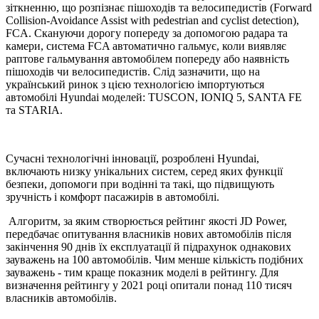
зіткненню, що розпізнає пішоходів та велосипедистів (Forward
Collision-Avoidance Assist with pedestrian and cyclist detection),
FCA. Скануючи дорогу попереду за допомогою радара та
камери, система FCA автоматично гальмує, коли виявляє
раптове гальмування автомобілем попереду або наявність
пішоходів чи велосипедистів. Слід зазначити, що на
український ринок з цією технологією імпортуються
автомобілі Hyundai моделей: TUSCON, IONIQ 5, SANTA FE
та STARIA.
Сучасні технологічні інновації, розроблені Hyundai,
включають низку унікальних систем, серед яких функції
безпеки, допомоги при водінні та такі, що підвищують
зручність і комфорт пасажирів в автомобілі.
Алгоритм, за яким створюється рейтинг якості JD Power,
передбачає опитування власників нових автомобілів після
закінчення 90 днів їх експлуатації й підрахунок однакових
зауважень на 100 автомобілів. Чим менше кількість подібних
зауважень - тим краще показник моделі в рейтингу. Для
визначення рейтингу у 2021 році опитали понад 110 тисяч
власників автомобілів.