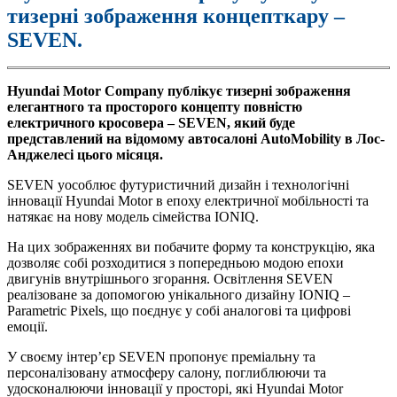
тизерні зображення концепткару –
SEVEN.
Hyundai Motor Company публікує тизерні зображення
елегантного та просторого концепту повністю
електричного кросовера –
S
EVEN, який буде
представлений на відомому автосалоні AutoMobility в Лос-
Анджелесі цього місяця.
SEVEN уособлює футуристичний дизайн і технологічні
інновації Hyundai Motor в епоху електричної мобільності та
натякає на нову модель сімейства IONIQ.
На цих зображеннях ви побачите форму та конструкцію, яка
дозволяє собі розходитися з попередньою модою епохи
двигунів внутрішнього згорання. Освітлення SEVEN
реалізоване за допомогою унікального дизайну IONIQ –
Parametric Pixels, що поєднує у собі аналогові та цифрові
емоції.
У своєму інтер’єр SEVEN пропонує преміальну та
персоналізовану атмосферу салону, поглиблюючи та
удосконалюючи інновації у просторі, які Hyundai Motor