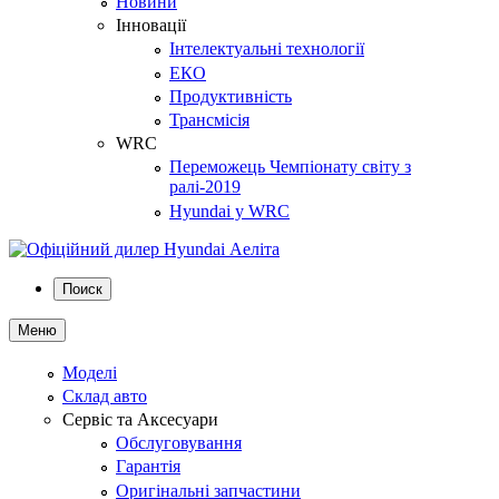
Новини
Інновації
Інтелектуальні технології
ЕКО
Продуктивність
Трансмісія
WRC
Переможець Чемпіонату світу з
ралі-2019
Hyundai у WRC
Поиск
Меню
Моделі
Склад авто
Сервіс та Аксесуари
Обслуговування
Гарантія
Оригінальні запчастини