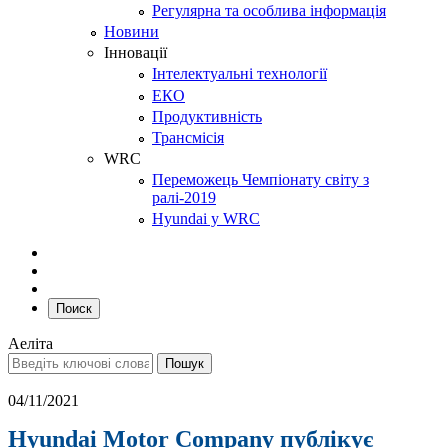
Регулярна та особлива інформація
Новини
Інновації
Інтелектуальні технології
ЕКО
Продуктивність
Трансмісія
WRC
Переможець Чемпіонату світу з
ралі-2019
Hyundai у WRC
Поиск
Аеліта
04/11/2021
Hyundai Motor Company публікує