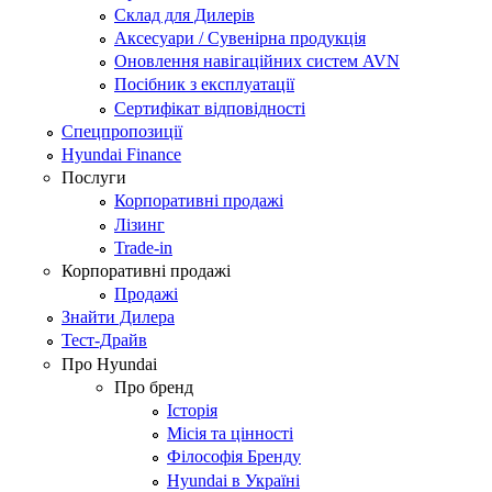
Склад для Дилерів
Аксесуари / Сувенірна продукція
Оновлення навігаційних систем AVN
Посібник з експлуатації
Сертифікат відповідності
Спецпропозиції
Hyundai Finance
Послуги
Корпоративні продажі
Лізинг
Trade-in
Корпоративні продажі
Продажі
Знайти Дилера
Тест-Драйв
Про Hyundai
Про бренд
Історія
Місія та цінності
Філософія Бренду
Hyundai в Україні