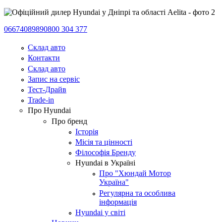
0667408989
0800 304 377
Склад авто
Контакти
Склад авто
Запис на сервіс
Тест-Драйв
Trade-in
Про Hyundai
Про бренд
Історія
Місія та цінності
Філософія Бренду
Hyundai в Україні
Про "Хюндай Мотор
Україна"
Регулярна та особлива
інформація
Hyundai у світі