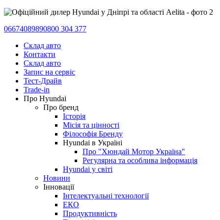
0667408989
0800 304 377
Склад авто
Контакти
Склад авто
Запис на сервіс
Тест-Драйв
Trade-in
Про Hyundai
Про бренд
Історія
Місія та цінності
Філософія Бренду
Hyundai в Україні
Про "Хюндай Мотор Україна"
Регулярна та особлива інформація
Hyundai у світі
Новини
Інновації
Інтелектуальні технології
ЕКО
Продуктивність