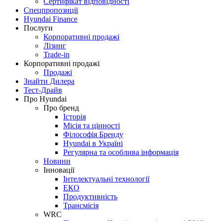
Сертифікат відповідності
Спецпропозиції
Hyundai Finance
Послуги
Корпоративні продажі
Лізинг
Trade-in
Корпоративні продажі
Продажі
Знайти Дилера
Тест-Драйв
Про Hyundai
Про бренд
Історія
Місія та цінності
Філософія Бренду
Hyundai в Україні
Регулярна та особлива інформація
Новини
Інновації
Інтелектуальні технології
ЕКО
Продуктивність
Трансмісія
WRC