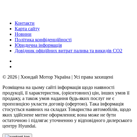
Контакти
Карта сайту
Новини
Політика конфіденційності
Юридична інформація
Довідник офіційних витрат палива та викидів СО2
© 2026 | Хюндай Мотор Україна | Усі права захищені
Розміщена на цьому сайті інформація щодо наявності
продукції, її характеристик, (орієнтовних) цін, інших умов її
продажу, а також умов надання будь-яких послуг не є
пропозицією укласти договір (офертою). Така інформація
стосується наявних на складах Товариства автомобілів, щодо
яких здійснене митне оформлення; вона може не бути
остаточною і підлягає уточненню у відповідного дилерського
центру Hyundai.