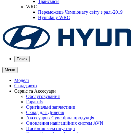
Трансмісія
WRC
Переможець Чемпіонату світу з ралі-2019
Hyundai у WRC
Поиск
Меню
Моделі
Склад авто
Сервіс та Аксесуари
Обслуговування
Гарантія
Оригінальні запчастини
Склад для Дилерів
Аксесуари / Сувенірна продукція
Оновлення навігаційних систем AVN
Посібник з експлуатації