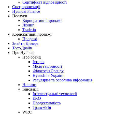
Сертифікат відповідності
Спецпропозиції
Hyundai Finance
Послуги
Корпоративні продажі
Лізинг
Trade-in
Корпоративні продажі
Продажі
Знайти Дилера
Тест-Драйв
Про Hyundai
Про бренд
Історія
Місія та цінності
Філософія Бренду
Hyundai в Україні
Регулярна та особлива інформація
Новини
Інновації
Інтелектуальні технології
ЕКО
Продуктивність
Трансмісія
WRC