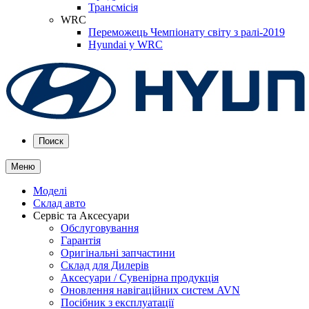
Трансмісія
WRC
Переможець Чемпіонату світу з ралі-2019
Hyundai у WRC
Поиск
Меню
Моделі
Склад авто
Сервіс та Аксесуари
Обслуговування
Гарантія
Оригінальні запчастини
Склад для Дилерів
Аксесуари / Сувенірна продукція
Оновлення навігаційних систем AVN
Посібник з експлуатації