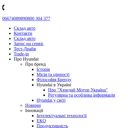
0667408989
0800 304 377
Склад авто
Контакти
Склад авто
Запис на сервіс
Тест-Драйв
Trade-in
Про Hyundai
Про бренд
Історія
Місія та цінності
Філософія Бренду
Hyundai в Україні
Про "Хюндай Мотор Україна"
Регулярна та особлива інформація
Hyundai у світі
Новини
Інновації
Інтелектуальні технології
ЕКО
Продуктивність