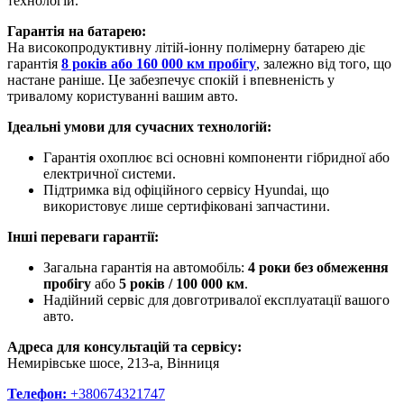
технологій.
Гарантія на батарею:
На високопродуктивну літій-іонну полімерну батарею діє
гарантія
8 років або 160 000 км пробігу
, залежно від того, що
настане раніше. Це забезпечує спокій і впевненість у
тривалому користуванні вашим авто.
Ідеальні умови для сучасних технологій:
Гарантія охоплює всі основні компоненти гібридної або
електричної системи.
Підтримка від офіційного сервісу Hyundai, що
використовує лише сертифіковані запчастини.
Інші переваги гарантії:
Загальна гарантія на автомобіль:
4 роки без обмеження
пробігу
або
5 років / 100 000 км
.
Надійний сервіс для довготривалої експлуатації вашого
авто.
Адреса для консультацій та сервісу:
Немирівське шосе, 213-а, Вінниця
Телефон:
+380674321747