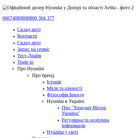
0667408989
0800 304 377
Склад авто
Контакти
Склад авто
Запис на сервіс
Тест-Драйв
Trade-in
Про Hyundai
Про бренд
Історія
Місія та цінності
Філософія Бренду
Hyundai в Україні
Про "Хюндай Мотор
Україна"
Регулярна та особлива
інформація
Hyundai у світі