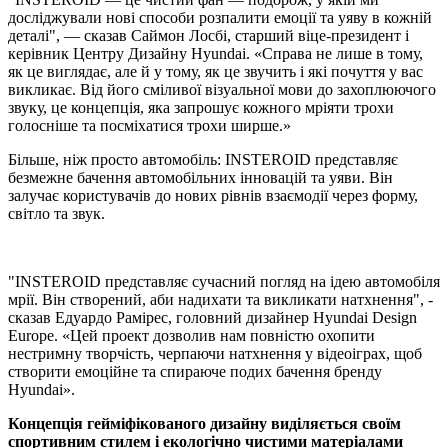
досліджували нові способи розпалити емоції та уяву в кожній
деталі", — сказав Саймон Лосбі, старший віце-президент і
керівник Центру Дизайну Hyundai. «Справа не лише в тому,
як це виглядає, але й у тому, як це звучить і які почуття у вас
викликає. Від його сміливої візуальної мови до захоплюючого
звуку, це концепція, яка запрошує кожного мріяти трохи
голосніше та посміхатися трохи ширше.»
Більше, ніж просто автомобіль: INSTEROID представляє
безмежне бачення автомобільних інновацій та уяви. Він
залучає користувачів до нових рівнів взаємодії через форму,
світло та звук.
"INSTEROID представляє сучасний погляд на ідею автомобіля
мрії. Він створений, аби надихати та викликати натхнення", -
сказав Едуардо Рамірес, головний дизайнер Hyundai Design
Europe. «Цей проект дозволив нам повністю охопити
нестримну творчість, черпаючи натхнення у відеоіграх, щоб
створити емоційне та спираюче подих бачення бренду
Hyundai».
Концепція гейміфікованого дизайну виділяється своїм
спортивним стилем і екологічно чистими матеріалами