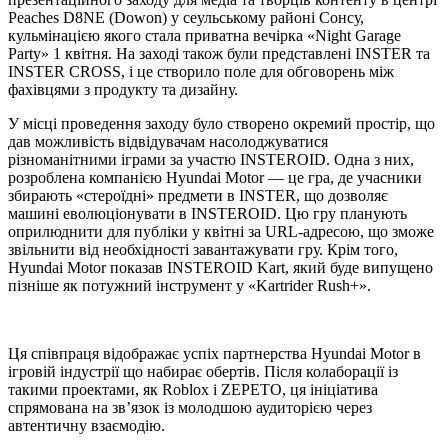
Peaches D8NE (Dowon) у сеульському районі Сонсу,
кульмінацією якого стала приватна вечірка «Night Garage
Party» 1 квітня. На заході також були представлені INSTER та
INSTER CROSS, і це створило поле для обговорень між
фахівцями з продукту та дизайну.
У місці проведення заходу було створено окремий простір, що
дав можливість відвідувачам насолоджуватися
різноманітними іграми за участю INSTEROID. Одна з них,
розроблена компанією Hyundai Motor — це гра, де учасники
збирають «стероїдні» предмети в INSTER, що дозволяє
машині еволюціонувати в INSTEROID. Цю гру планують
оприлюднити для публіки у квітні за URL-адресою, що зможе
звільнити від необхідності завантажувати гру. Крім того,
Hyundai Motor показав INSTEROID Kart, який буде випущено
пізніше як потужний інструмент у «Kartrider Rush+».
Ця співпраця відображає успіх партнерства Hyundai Motor в
ігровій індустрії що набирає обертів. Після колаборації із
такими проектами, як Roblox і ZEPETO, ця ініціатива
спрямована на зв’язок із молодшою аудиторією через
автентичну взаємодію.