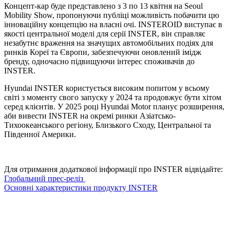
Концепт-кар буде представлено з 3 по 13 квітня на Seoul
Mobility Show, пропонуючи публіці можливість побачити цю
інноваційну концепцію на власні очі. INSTEROID виступає в
якості центральної моделі для серії INSTER, він справляє
незабутнє враження на значущих автомобільних подіях для
ринків Кореї та Європи, забезпечуючи оновлений імідж
бренду, одночасно підвищуючи інтерес споживачів до
INSTER.
Hyundai INSTER користується високим попитом у всьому
світі з моменту свого запуску у 2024 та продовжує бути хітом
серед клієнтів. У 2025 році Hyundai Motor планує розширення,
аби вивести INSTER на окремі ринки Азіатсько-
Тихоокеанського регіону, Близького Сходу, Центральної та
Південної Америки.
Для отримання додаткової інформації про INSTER відвідайте:
Глобальний прес-реліз
Основні характеристики продукту INSTER