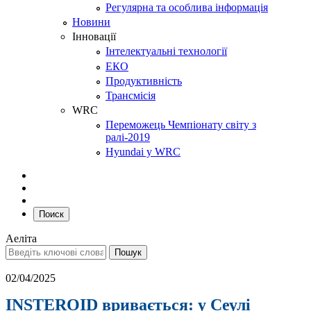
Регулярна та особлива інформація
Новини
Інновації
Інтелектуальні технології
ЕКО
Продуктивність
Трансмісія
WRC
Переможець Чемпіонату світу з
ралі-2019
Hyundai у WRC
Поиск
Аеліта
02/04/2025
INSTEROID вривається: у Сеулі