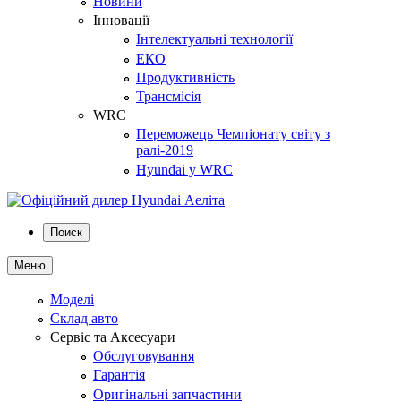
Новини
Інновації
Інтелектуальні технології
ЕКО
Продуктивність
Трансмісія
WRC
Переможець Чемпіонату світу з
ралі-2019
Hyundai у WRC
Поиск
Меню
Моделі
Склад авто
Сервіс та Аксесуари
Обслуговування
Гарантія
Оригінальні запчастини