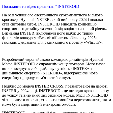
Посилання на відео презентації INSTEROID
На базі успішного електричного субкомпактного міського
кросовера Hyundai INSTER, який вийшов у 2024 і швидко
став світовим хітом, INSTEROID виводить концепцію
спортивного дизайну та емоцій від водіння на новий рівень.
Визнання INSTER, включаючи його відбір до трійки
фіналістів конкурсу «Всесвітній автомобіль року 2025»,
закладає фундамент для радикального проекту «What if?».
Розроблений європейською командою дизайнерів Hyundai
Motor, INSTEROID є справжнім концепт-каром. Його назва
вміло поєднує в собі грайливу сутність «INSTER» з
динамічною енергією «STEROID», відображаючи його
енергійну природу та м’язистий силует.
Подібно до моделі INSTER CROSS, презентованої на дебюті
INSTER у 2024 році, INSTEROID - це ще один крок на шляху
до успіху та визнання цієї серійної моделі. Місія INSTEROID
чітка: кинути виклик, створити емоції та переосмислити, яким
може бути спортивний електроавтомобіль.
"INSTEROID — це чистий фан — подорож, у якій ми