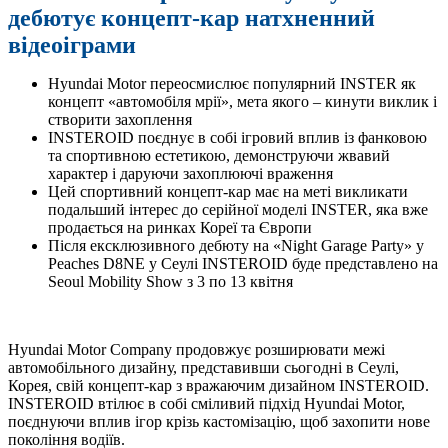
дебютує концепт-кар натхненний
відеоіграми
Hyundai Motor переосмислює популярний INSTER як
концепт «автомобіля мрії», мета якого – кинути виклик і
створити захоплення
INSTEROID поєднує в собі ігровий вплив із фанковою
та спортивною естетикою, демонструючи жвавий
характер і даруючи захоплюючі враження
Цей спортивний концепт-кар має на меті викликати
подальший інтерес до серійної моделі INSTER, яка вже
продається на ринках Кореї та Європи
Після ексклюзивного дебюту на «Night Garage Party» у
Peaches D8NE у Сеулі INSTEROID буде представлено на
Seoul Mobility Show з 3 по 13 квітня
Hyundai Motor Company продовжує розширювати межі
автомобільного дизайну, представивши сьогодні в Сеулі,
Корея, свій концепт-кар з вражаючим дизайном INSTEROID.
INSTEROID втілює в собі сміливий підхід Hyundai Motor,
поєднуючи вплив ігор крізь кастомізацію, щоб захопити нове
покоління водіїв.