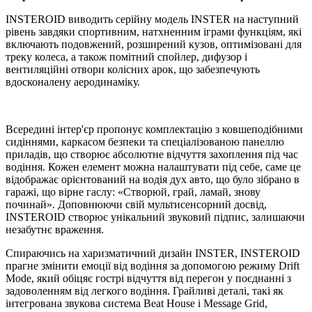
INSTEROID виводить серійну модель INSTER на наступний
рівень завдяки спортивним, натхненним іграми функціям, які
включають подовжений, розширений кузов, оптимізовані для
треку колеса, а також помітний спойлер, дифузор і
вентиляційні отвори колісних арок, що забезпечують
вдосконалену аеродинаміку.
Всередині інтер'єр пропонує комплектацію з ковшеподібними
сидіннями, каркасом безпеки та спеціалізованою панеллю
приладів, що створює абсолютне відчуття захоплення під час
водіння. Кожен елемент можна налаштувати під себе, саме це
відображає орієнтований на водія дух авто, що було зібрано в
гаражі, що вірне гаслу: «Створюй, грай, ламай, знову
починай». Доповнюючи свій мультисенсорний досвід,
INSTEROID створює унікальний звуковий підпис, залишаючи
незабутнє враження.
Спираючись на харизматичний дизайн INSTER, INSTEROID
прагне змінити емоції від водіння за допомогою режиму Drift
Mode, який обіцяє гострі відчуття від перегон у поєднанні з
задоволенням від легкого водіння. Грайливі деталі, такі як
інтегрована звукова система Beat House і Message Grid,