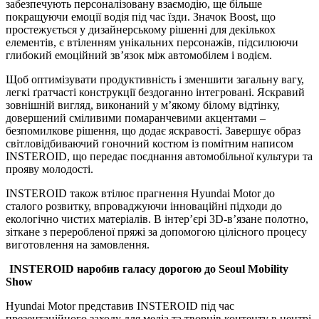
забезпечують персоналізовану взаємодію, ще більше
покращуючи емоції водія під час їзди. Значок Boost, що
простежується у дизайнерському рішенні для декількох
елементів, є втіленням унікальних персонажів, підсилюючи
глибокий емоційний зв’язок між автомобілем і водієм.
Щоб оптимізувати продуктивність і зменшити загальну вагу,
легкі ґратчасті конструкції бездоганно інтегровані. Яскравий
зовнішній вигляд, виконаний у м’якому білому відтінку,
довершений сміливими помаранчевими акцентами –
безпомилкове рішення, що додає яскравості. Завершує образ
світловідбиваючий гоночний костюм із помітним написом
INSTEROID, що передає поєднання автомобільної культури та
прояву молодості.
INSTEROID також втілює прагнення Hyundai Motor до
сталого розвитку, впроваджуючи інноваційні підходи до
екологічно чистих матеріалів. В інтер’єрі 3D-в’язане полотно,
зіткане з переробленої пряжі за допомогою цілісного процесу
виготовлення на замовлення.
INSTEROID наробив галасу дорогою до Seoul Mobility
Show
Hyundai Motor представив INSTEROID під час
презентаційного заходу для медіа та творців контенту в центрі