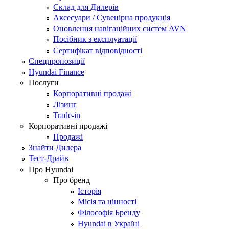
Склад для Дилерів
Аксесуари / Сувенірна продукція
Оновлення навігаційних систем AVN
Посібник з експлуатації
Сертифікат відповідності
Спецпропозиції
Hyundai Finance
Послуги
Корпоративні продажі
Лізинг
Trade-in
Корпоративні продажі
Продажі
Знайти Дилера
Тест-Драйв
Про Hyundai
Про бренд
Історія
Місія та цінності
Філософія Бренду
Hyundai в Україні