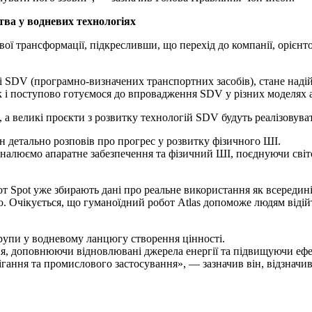
тва у водневих технологіях
ї трансформації, підкресливши, що перехід до компанії, орієнто
рі SDV (програмно-визначених транспортних засобів), стане над
 і поступово готуємося до впровадження SDV у різних моделях а
 а великі проєкти з розвитку технологій SDV будуть реалізовуват
 детально розповів про прогрес у розвитку фізичного ШІ.
коналюємо апаратне забезпечення та фізичний ШІ, поєднуючи сві
бот Spot уже збирають дані про реальне використання як всереди
ю. Очікується, що гуманоїдний робот Atlas допоможе людям відій
Групи у водневому ланцюгу створення цінності.
гання, доповнюючи відновлювані джерела енергії та підвищуючи еф
ігання та промислового застосування», — зазначив він, відзнач