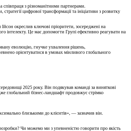
ва співпраця з різноманітними партнерами.
, стратегії цифрової трансформації та ініціативи з розвитку
н Ійсон окреслив ключові пріоритети, зосереджені на
ого інтелекту. Це має допомогти Групі ефективно реагувати на
товану еволюцію, гнучке ухвалення рішень,
евнено орієнтуватися в умовах мінливого глобального
середовищі 2025 року. Він подякував команді за виняткові
 адже глобальний бізнес-ландшафт продовжує стрімко
ксимально близькими до клієнтів», — зазначив він.
розробки? Чи можемо ми з упевненістю говорити про якість