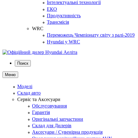
Інтелектуальні технології
ЕКО
Продуктивність
Трансмісія
WRC
Переможець Чемпіонату світу з ралі-2019
Hyundai у WRC
Поиск
Меню
Моделі
Склад авто
Сервіс та Аксесуари
Обслуговування
Гарантія
Оригінальні запчастини
Склад для Дилерів
Аксесуари / Сувенірна продукція