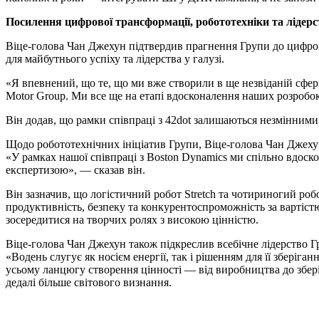
Посилення цифрової трансформації, робототехніки та лідерс
Віце-голова Чан Джехун підтвердив прагнення Групи до цифрово
для майбутнього успіху та лідерства у галузі.
«Я впевнений, що те, що ми вже створили в ще незвіданій сфе
Motor Group. Ми все ще на етапі вдосконалення наших розробок
Він додав, що рамки співпраці з 42dot залишаються незмінними,
Щодо робототехнічних ініціатив Групи, Віце-голова Чан Джехун
«У рамках нашої співпраці з Boston Dynamics ми спільно вдос
експертизою», — сказав він.
Він зазначив, що логістичний робот Stretch та чотириногий ро
продуктивність, безпеку та конкурентоспроможність за вартіст
зосередитися на творчих ролях з високою цінністю.
Віце-голова Чан Джехун також підкреслив всебічне лідерство 
«Водень слугує як носієм енергії, так і рішенням для її збері
усьому ланцюгу створення цінності — від виробництва до збер
дедалі більше світового визнання.