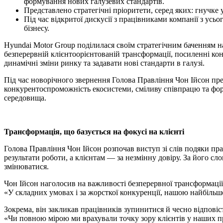
формування нових галузевих стандартів.
Представлено стратегічні пріоритети, серед яких: гнучке
Під час відкритої дискусії з працівниками компанії з усь
бізнесу.
Hyundai Motor Group поділилася своїм стратегічним баченням на
безперервній клієнтоорієнтованій трансформації, посиленні ко
динамічні зміни ринку та задавати нові стандарти в галузі.
Під час новорічного звернення Голова Правління Чон Ійсон пре
конкурентоспроможність екосистеми, сміливу співпрацю та фор
середовища.
Трансформація, що базується на фокусі на клієнті
Голова Правління Чон Ійсон розпочав виступ зі слів подяки пра
результати роботи, а клієнтам — за незмінну довіру. За його с
змінюватися.
Чон Ійсон наголосив на важливості безперервної трансформації,
«У складних умовах і за жорсткої конкуренції, нашою найбільш
Зокрема, він закликав працівників зупинитися й чесно відповіст
«Чи повною мірою ми врахували точку зору клієнтів у наших п