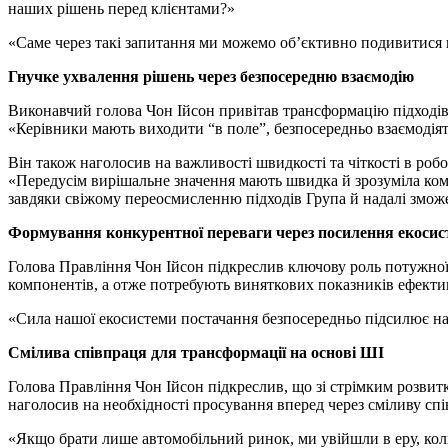
наших рішень перед клієнтами?»
«Саме через такі запитання ми можемо об’єктивно подивитися н
Гнучке ухвалення рішень через безпосередню взаємодію
Виконавчий голова Чон Ійсон привітав трансформацію підходів 
«Керівники мають виходити “в поле”, безпосередньо взаємодіяти
Він також наголосив на важливості швидкості та чіткості в робот
«Передусім вирішальне значення мають швидка й зрозуміла ком
завдяки свіжому переосмисленню підходів Група й надалі змож
Формування конкурентної переваги через посилення екосис
Голова Правління Чон Ійсон підкреслив ключову роль потужної 
компонентів, а отже потребують виняткових показників ефектив
«Сила нашої екосистеми постачання безпосередньо підсилює на
Смілива співпраця для трансформації на основі ШІ
Голова Правління Чон Ійсон підкреслив, що зі стрімким розвит
наголосив на необхідності просування вперед через сміливу сп
«Якщо брати лише автомобільний ринок, ми увійшли в еру, ко