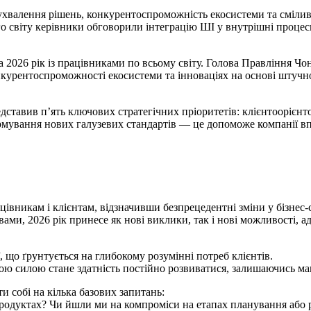
 ухвалення рішень, конкурентоспроможність екосистеми та сміли
ого світу керівники обговорили інтеграцію ШІ у внутрішні процеси
 2026 рік із працівниками по всьому світу. Голова Правління Чо
нкурентоспроможності екосистеми та інноваціях на основі штучн
дставив п’ять ключових стратегічних пріоритетів: клієнтоорієн
мування нових галузевих стандартів — це допоможе компанії вп
цівникам і клієнтам, відзначивши безпрецедентні зміни у бізнес-
ловами, 2026 рік принесе як нові виклики, так і нові можливості,
 що ґрунтується на глибокому розумінні потреб клієнтів.
ою силою стане здатність постійно розвиватися, залишаючись ма
и собі на кілька базових запитань:
родуктах? Чи йшли ми на компроміси на етапах планування або 