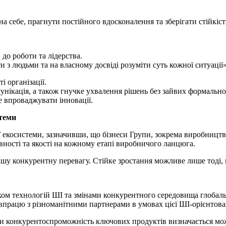
а себе, прагнути постійного вдосконалення та зберігати стійкіс
до роботи та лідерства.
 з людьми та на власному досвіді розуміти суть кожної ситуації»
і організації.
унікація, а також гнучке ухвалення рішень без зайвих формаль
е впроваджувати інновації.
теми
екосистеми, зазначивши, що бізнеси Групи, зокрема виробництво
ності та якості на кожному етапі виробничого ланцюга.
шу конкурентну перевагу. Стійке зростання можливе лише тоді, 
ком технологій ШІ та змінами конкурентного середовища глобаль
івпрацю з різноманітними партнерами в умовах цієї ШІ-орієнтова
ли конкурентоспроможність ключових продуктів визначається мож