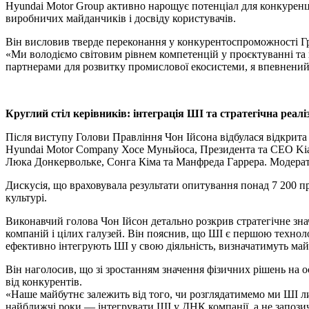
Hyundai Motor Group активно нарощує потенціал для конкуренції
виробничих майданчиків і досвіду користувачів.
Він висловив твердe переконання у конкурентоспроможності Гру
«Ми володіємо світовим рівнем компетенцій у проєктуванні та
партнерами для розвитку промислової екосистеми, я впевнений
Круглий стіл керівників: інтеграція ШІ та стратегічна реалі
Після виступу Голови Правління Чон Ійсона відбулася відкрита
Hyundai Motor Company Хосе Муньйоса, Президента та CEO Kia 
Люка Донкервольке, Сонга Кіма та Манфреда Гаррера. Модерато
Дискусія, що враховувала результати опитування понад 7 200 пра
культурі.
Виконавчий голова Чон Ійсон детально розкрив стратегічне зна
компаній і цілих галузей. Він пояснив, що ШІ є першою техноло
ефективно інтегрують ШІ у свою діяльність, визначатимуть майб
Він наголосив, що зі зростанням значення фізичних рішень на о
від конкурентів.
«Наше майбутнє залежить від того, чи розглядатимемо ми ШІ лиш
найближчі роки — інтегрувати ШІ у ДНК компанії, а не запозич