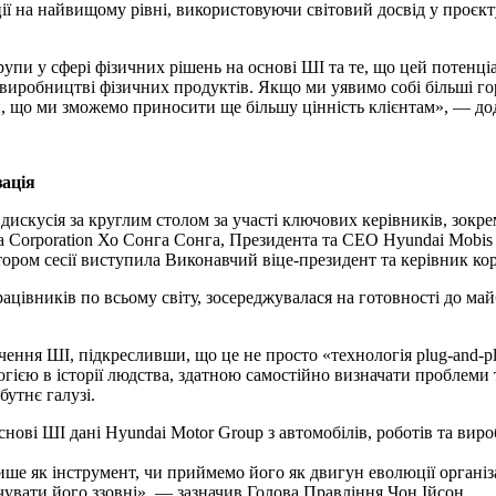
 на найвищому рівні, використовуючи світовий досвід у проєктув
пи у сфері фізичних рішень на основі ШІ та те, що цей потенціа
 виробництві фізичних продуктів. Якщо ми уявимо собі більші г
, що ми зможемо приносити ще більшу цінність клієнтам», — дод
зація
 дискусія за круглим столом за участі ключових керівників, зок
Corporation Хо Сонга Сонга, Президента та CEO Hyundai Mobis 
ром сесії виступила Виконавчий віце-президент та керівник ко
цівників по всьому світу, зосереджувалася на готовності до майб
чення ШІ, підкресливши, що це не просто «технологія plug-and-p
гією в історії людства, здатною самостійно визначати проблеми 
утнє галузі.
снові ШІ дані Hyundai Motor Group з автомобілів, роботів та ви
е як інструмент, чи приймемо його як двигун еволюції організац
увати його ззовні», — зазначив Голова Правління Чон Ійсон.