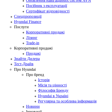
Оновлення навігаційних систем AVN
Посібник з експлуатації
Сертифікат відповідності
Спецпропозиції
Hyundai Finance
Послуги
Корпоративні продажі
Лізинг
Trade-in
Корпоративні продажі
Продажі
Знайти Дилера
Тест-Драйв
Про Hyundai
Про бренд
Історія
Місія та цінності
Філософія Бренду
Hyundai в Україні
Регулярна та особлива інформація
Новини
Інновації