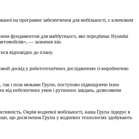
ваної на програмне забезпечення для мобільності, є ключовим
ійним фундаментом для майбутнього, яке передбачає Hyundai
втомобілів», — зазначив він.
ися відповідно до плану.
товий досвід у робототехнічних дослідженнях із виробничою
ні, так і поза межами Групи, поступово підвищуючи їхню
ти від небезпечних умов і рутинних завдань, дозволяючи
ективність. Окрім водневої мобільності, наша Група лідирує в
ивши, що досягнення Групи у водневих технологіях здобувають