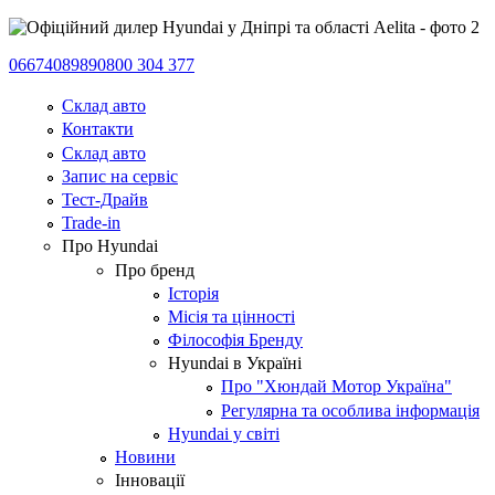
0667408989
0800 304 377
Склад авто
Контакти
Склад авто
Запис на сервіс
Тест-Драйв
Trade-in
Про Hyundai
Про бренд
Історія
Місія та цінності
Філософія Бренду
Hyundai в Україні
Про "Хюндай Мотор Україна"
Регулярна та особлива інформація
Hyundai у світі
Новини
Інновації