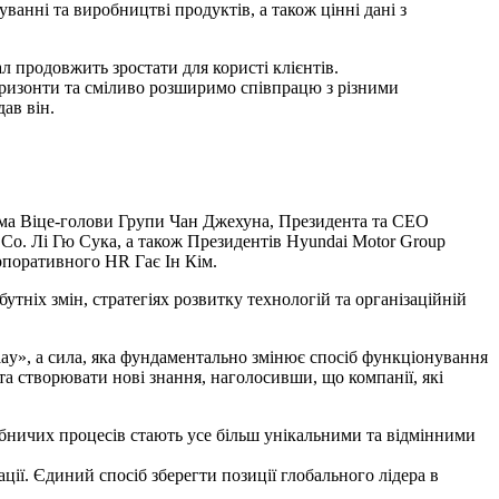
анні та виробництві продуктів, а також цінні дані з
л продовжить зростати для користі клієнтів.
оризонти та сміливо розширимо співпрацю з різними
ав він.
рема Віце-голови Групи Чан Джехуна, Президента та CEO
Co. Лі Гю Сука, а також Президентів Hyundai Motor Group
рпоративного HR Гає Ін Кім.
утніх змін, стратегіях розвитку технологій та організаційній
lay», а сила, яка фундаментально змінює спосіб функціонування
та створювати нові знання, наголосивши, що компанії, які
робничих процесів стають усе більш унікальними та відмінними
ії. Єдиний спосіб зберегти позиції глобального лідера в