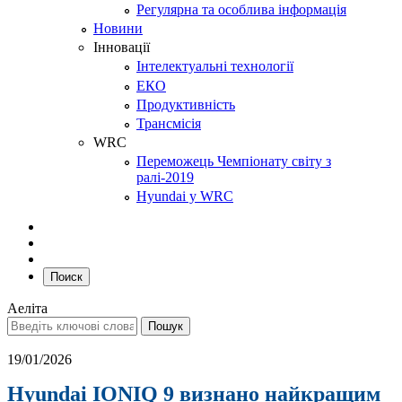
Регулярна та особлива інформація
Новини
Інновації
Інтелектуальні технології
ЕКО
Продуктивність
Трансмісія
WRC
Переможець Чемпіонату світу з
ралі-2019
Hyundai у WRC
Поиск
Аеліта
19/01/2026
Hyundai IONIQ 9 визнано найкращим