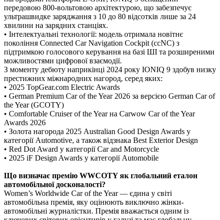
передовою 800-вольтовою архітектурою, що забезпечує
ультрашвидке заряджання з 10 до 80 відсотків лише за 24
хвилини на зарядних станціях.
•
Інтелектуальні технології: модель отримала новітнє
покоління Connected Car Navigation Cockpit (ccNC) з
підтримкою голосового керування на базі ШІ та розширеними
можливостями цифрової взаємодії.
З моменту дебюту наприкінці 2024 року IONIQ 9 здобув низку
престижних міжнародних нагород, серед яких:
•
2025 TopGear.com Electric Awards
•
German Premium Car of the Year 2026 за версією German Car of
the Year (GCOTY)
•
Comfortable Cruiser of the Year на Carwow Car of the Year
Awards 2026
•
Золота нагорода 2025 Australian Good Design Awards у
категорії Automotive, а також відзнака Best Exterior Design
•
Red Dot Award у категорії Car and Motorcycle
•
2025 iF Design Awards у категорії Automobile
Що визначає премію WWCOTY як глобальний еталон
автомобільної досконалості?
Women’s Worldwide Car of the Year — єдина у світі
автомобільна премія, яку оцінюють виключно жінки-
автомобільні журналістки. Премія вважається одним із
ключових світових орієнтирів у галузі та має глобальну