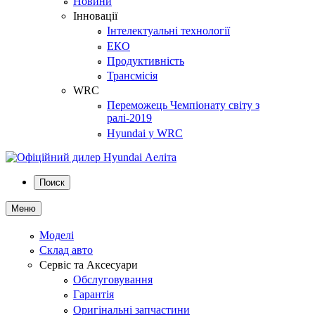
Новини
Інновації
Інтелектуальні технології
ЕКО
Продуктивність
Трансмісія
WRC
Переможець Чемпіонату світу з
ралі-2019
Hyundai у WRC
Поиск
Меню
Моделі
Склад авто
Сервіс та Аксесуари
Обслуговування
Гарантія
Оригінальні запчастини