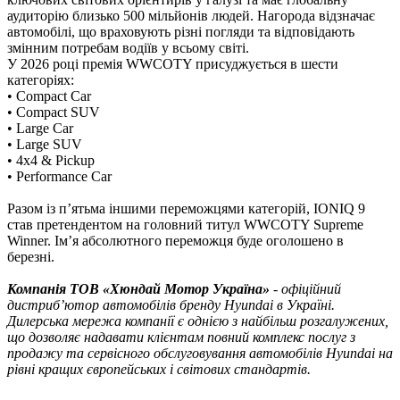
аудиторію близько 500 мільйонів людей. Нагорода відзначає
автомобілі, що враховують різні погляди та відповідають
змінним потребам водіїв у всьому світі.
У 2026 році премія WWCOTY присуджується в шести
категоріях:
•
Compact Car
•
Compact SUV
•
Large Car
•
Large SUV
•
4x4 & Pickup
•
Performance Car
Разом із п’ятьма іншими переможцями категорій, IONIQ 9
став претендентом на головний титул WWCOTY Supreme
Winner. Ім’я абсолютного переможця буде оголошено в
березні.
Компанія ТOВ «Хюндай Мотор Україна»
- офіційний
дистриб’ютор автомобілів бренду Hyundai в Україні.
Дилерська мережа компанії є однією з найбільш розгалужених,
що дозволяє надавати клієнтам повний комплекс послуг з
продажу та сервісного обслуговування автомобілів Hyundai на
рівні кращих європейських і світових стандартів.