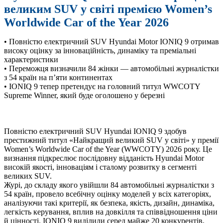
великим SUV у світі премією Women’s
Worldwide Car of the Year 2026
•
Повністю електричний SUV Hyundai Motor IONIQ 9 отримав
високу оцінку за інноваційність, динаміку та преміальні
характеристики
•
Переможця визначили 84 жінки — автомобільні журналістки
з 54 країн на п’яти континентах
•
IONIQ 9 тепер претендує на головний титул WWCOTY
Supreme Winner, який буде оголошено у березні
Повністю електричний SUV Hyundai IONIQ 9 здобув
престижний титул «Найкращий великий SUV у світі» у премії
Women’s Worldwide Car of the Year (WWCOTY) 2026 року. Це
визнання підкреслює послідовну відданість Hyundai Motor
високій якості, інноваціям і сталому розвитку в сегменті
великих SUV.
Журі, до складу якого увійшли 84 автомобільні журналістки з
54 країн, провело всебічну оцінку моделей у всіх категоріях,
аналізуючи такі критерії, як безпека, якість, дизайн, динаміка,
легкість керування, вплив на довкілля та співвідношення ціни
й цінності. IONIQ 9 виділили серед майже 20 конкурентів,