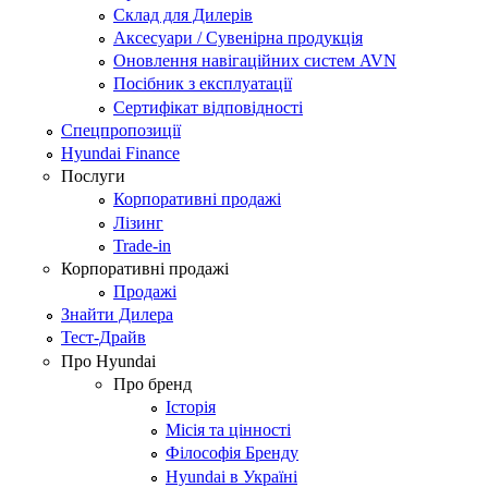
Склад для Дилерів
Аксесуари / Сувенірна продукція
Оновлення навігаційних систем AVN
Посібник з експлуатації
Сертифікат відповідності
Спецпропозиції
Hyundai Finance
Послуги
Корпоративні продажі
Лізинг
Trade-in
Корпоративні продажі
Продажі
Знайти Дилера
Тест-Драйв
Про Hyundai
Про бренд
Історія
Місія та цінності
Філософія Бренду
Hyundai в Україні