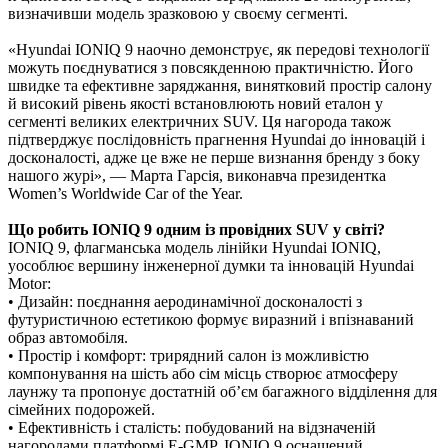
визначивши модель зразковою у своєму сегменті.
«Hyundai IONIQ 9 наочно демонструє, як передові технології
можуть поєднуватися з повсякденною практичністю. Його
швидке та ефективне заряджання, винятковий простір салону
й високий рівень якості встановлюють новий еталон у
сегменті великих електричних SUV. Ця нагорода також
підтверджує послідовність прагнення Hyundai до інновацій і
досконалості, адже це вже не перше визнання бренду з боку
нашого журі», — Марта Гарсія, виконавча президентка
Women’s Worldwide Car of the Year.
Що робить IONIQ 9 одним із провідних SUV у світі?
IONIQ 9, флагманська модель лінійки Hyundai IONIQ,
уособлює вершину інженерної думки та інновацій Hyundai
Motor:
•
Дизайн: поєднання аеродинамічної досконалості з
футуристичною естетикою формує виразний і впізнаваний
образ автомобіля.
•
Простір і комфорт: трирядний салон із можливістю
компонування на шість або сім місць створює атмосферу
лаунжу та пропонує достатній об’єм багажного відділення для
сімейних подорожей.
•
Ефективність і сталість: побудований на відзначеній
нагородами платформі E-GMP, IONIQ 9 оснащений