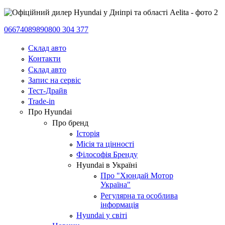
0667408989
0800 304 377
Склад авто
Контакти
Склад авто
Запис на сервіс
Тест-Драйв
Trade-in
Про Hyundai
Про бренд
Історія
Місія та цінності
Філософія Бренду
Hyundai в Україні
Про "Хюндай Мотор
Україна"
Регулярна та особлива
інформація
Hyundai у світі