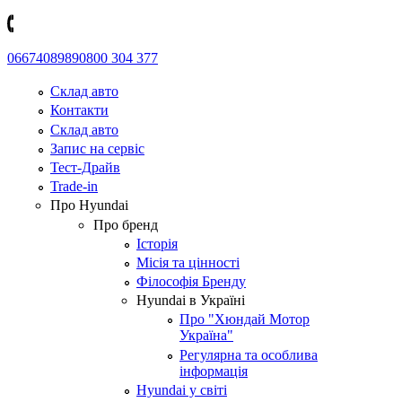
0667408989
0800 304 377
Склад авто
Контакти
Склад авто
Запис на сервіс
Тест-Драйв
Trade-in
Про Hyundai
Про бренд
Історія
Місія та цінності
Філософія Бренду
Hyundai в Україні
Про "Хюндай Мотор
Україна"
Регулярна та особлива
інформація
Hyundai у світі