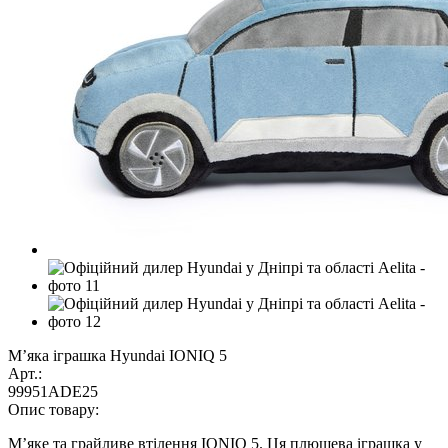
М’яка іграшка Hyundai IONIQ 5
Арт.:
99951ADE25
Опис товару:
М’яке та грайливе втілення IONIQ 5. Ця плюшева іграшка у