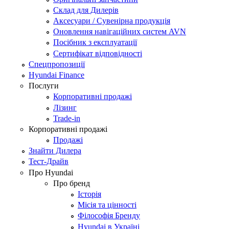
Склад для Дилерів
Аксесуари / Сувенірна продукція
Оновлення навігаційних систем AVN
Посібник з експлуатації
Сертифікат відповідності
Спецпропозиції
Hyundai Finance
Послуги
Корпоративні продажі
Лізинг
Trade-in
Корпоративні продажі
Продажі
Знайти Дилера
Тест-Драйв
Про Hyundai
Про бренд
Історія
Місія та цінності
Філософія Бренду
Hyundai в Україні