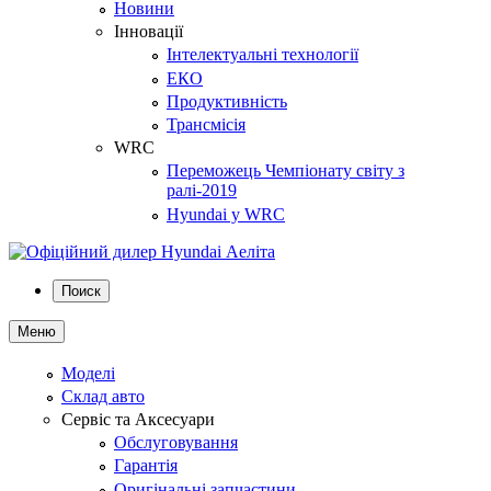
Новини
Інновації
Інтелектуальні технології
ЕКО
Продуктивність
Трансмісія
WRC
Переможець Чемпіонату світу з
ралі-2019
Hyundai у WRC
Поиск
Меню
Моделі
Склад авто
Сервіс та Аксесуари
Обслуговування
Гарантія
Оригінальні запчастини