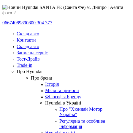
0667408989
0800 304 377
Склад авто
Контакти
Склад авто
Запис на сервіс
Тест-Драйв
Trade-in
Про Hyundai
Про бренд
Історія
Місія та цінності
Філософія Бренду
Hyundai в Україні
Про "Хюндай Мотор
Україна"
Регулярна та особлива
інформація
Hyundai у світі