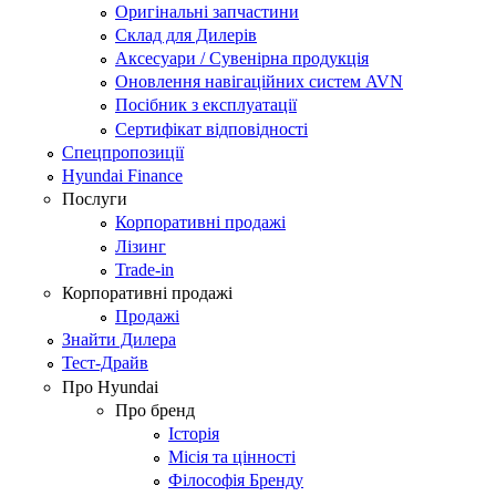
Оригінальні запчастини
Склад для Дилерів
Аксесуари / Сувенірна продукція
Оновлення навігаційних систем AVN
Посібник з експлуатації
Сертифікат відповідності
Спецпропозиції
Hyundai Finance
Послуги
Корпоративні продажі
Лізинг
Trade-in
Корпоративні продажі
Продажі
Знайти Дилера
Тест-Драйв
Про Hyundai
Про бренд
Історія
Місія та цінності
Філософія Бренду