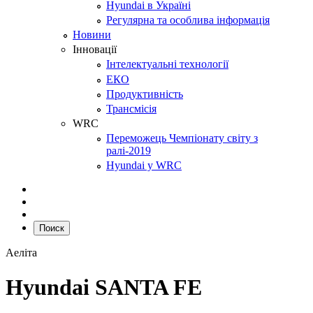
Hyundai в Україні
Регулярна та особлива інформація
Новини
Інновації
Інтелектуальні технології
ЕКО
Продуктивність
Трансмісія
WRC
Переможець Чемпіонату світу з
ралі-2019
Hyundai у WRC
Поиск
Аеліта
Hyundai SANTA FE