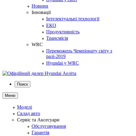
Новини
Інновації
Інтелектуальні технології
ЕКО
Продуктивність
Трансмісія
WRC
Переможець Чемпіонату світу з
ралі-2019
Hyundai у WRC
Поиск
Меню
Моделі
Склад авто
Сервіс та Аксесуари
Обслуговування
Гарантія