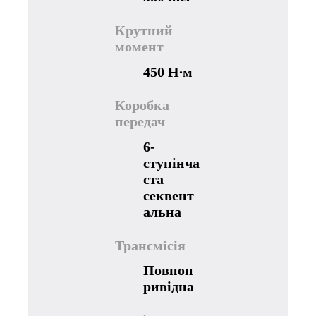
Крутний
момент
450 Н∙м
Коробка
передач
6-
ступінча
ста
секвент
альна
Трансмісія
Повноп
ривідна