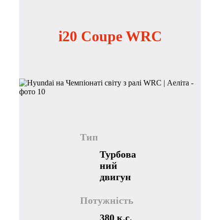
i20 Coupe WRC
Тип
Турбова
ний
двигун
Потужність
380 к.с.