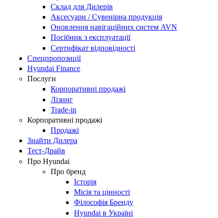
Склад для Дилерів
Аксесуари / Сувенірна продукція
Оновлення навігаційних систем AVN
Посібник з експлуатації
Сертифікат відповідності
Спецпропозиції
Hyundai Finance
Послуги
Корпоративні продажі
Лізинг
Trade-in
Корпоративні продажі
Продажі
Знайти Дилера
Тест-Драйв
Про Hyundai
Про бренд
Історія
Місія та цінності
Філософія Бренду
Hyundai в Україні