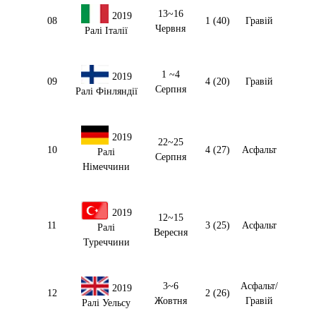
13~16
2019
08
1 (40)
Гравій
Червня
Ралі Італії
1 ~4
2019
09
4 (20)
Гравій
Серпня
Ралі Фінляндії
2019
22~25
10
4 (27)
Асфальт
Ралі
Серпня
Німеччини
2019
12~15
11
3 (25)
Асфальт
Ралі
Вересня
Туреччини
3~6
Асфальт/
2019
12
2 (26)
Жовтня
Гравій
Ралі Уельсу