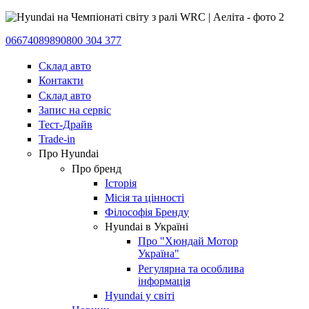
0667408989
0800 304 377
Склад авто
Контакти
Склад авто
Запис на сервіс
Тест-Драйв
Trade-in
Про Hyundai
Про бренд
Історія
Місія та цінності
Філософія Бренду
Hyundai в Україні
Про "Хюндай Мотор
Україна"
Регулярна та особлива
інформація
Hyundai у світі