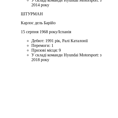
У складі команди Hyundai Motorsport: з
2014 року
ШТУРМАН
Карлос дель Барійо
15 серпня 1968 року/Іспанія
Дебют: 1991 рік, Ралі Каталонії
Перемоги: 1
Призові місця: 9
У складі команди Hyundai Motorsport: з
2018 року
Ми вступаємо в
захоплюючий етап
нашої подорожі,
який,