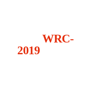
Зроблені для
подолання
найважчих
трас
WRC-
2019
Усі ралійні автомобілі, які
приймають участь у Чемпіонаті
світу з ралі,
побудовані на базі
звичайних моделей. До участі у
перегонах
допускаються моделі,
щорічний випуск яких перевищує