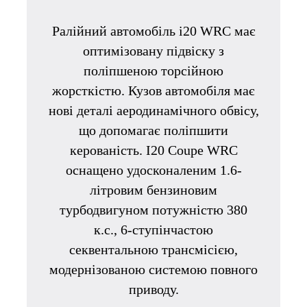
Ралійний автомобіль i20 WRC має
оптимізовану підвіску з
поліпшеною
торсійною
жорсткістю. Кузов автомобіля має
нові деталі аеродинамічного обвісу,
що допомагає поліпшити
керованість. I20 Coupe WRC
оснащено удосконаленим
1.6-
літровим бензиновим
турбодвигуном потужністю 380
к.с., 6-ступінчастою
секвентальною трансмісією,
модернізованою системою повного
приводу.