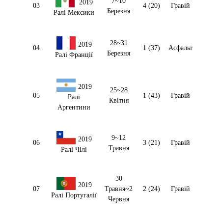
7~10
2019
03
4 (20)
Гравій
Березня
Ралі Мексики
28~31
2019
04
1 (37)
Асфальт
Березня
Ралі Франції
2019
25~28
05
1 (43)
Гравій
Ралі
Квітня
Аргентини
9~12
2019
06
3 (21)
Гравій
Травня
Ралі Чілі
30
2019
07
Травня~2
2 (24)
Гравій
Ралі Португалії
Червня