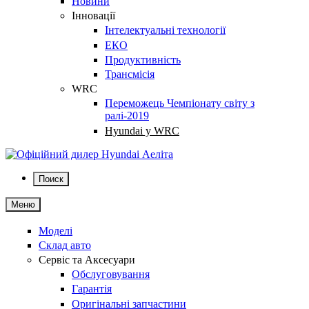
Новини
Інновації
Інтелектуальні технології
ЕКО
Продуктивність
Трансмісія
WRC
Переможець Чемпіонату світу з
ралі-2019
Hyundai у WRC
Поиск
Меню
Моделі
Склад авто
Сервіс та Аксесуари
Обслуговування
Гарантія
Оригінальні запчастини