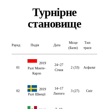
Турнірне
становище
Місце
Тип
Раунд
Подія
Дата
(Бали)
траси
2019
24~27
01
2 (33)
Асфальт
Ралі Монте-
Січня
Карло
14~17
2019
02
3 (27)
Сніг
Лютого
Ралі Швеції