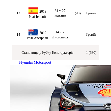
24 ~ 27
2019
13
1 (40)
Гравій
Жовтня
Ралі Іспанії
14~17
2019
14
-
Гравій
Листопада
Ралі Австралії
Становище у Кубку Конструкторів
1 (380)
Hyundai Motorsport