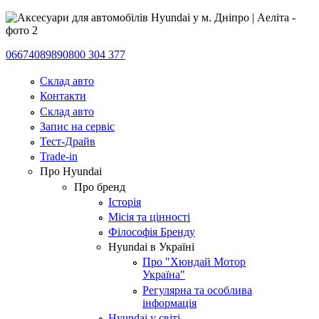
0667408989
0800 304 377
Склад авто
Контакти
Склад авто
Запис на сервіс
Тест-Драйв
Trade-in
Про Hyundai
Про бренд
Історія
Місія та цінності
Філософія Бренду
Hyundai в Україні
Про "Хюндай Мотор
Україна"
Регулярна та особлива
інформація
Hyundai у світі