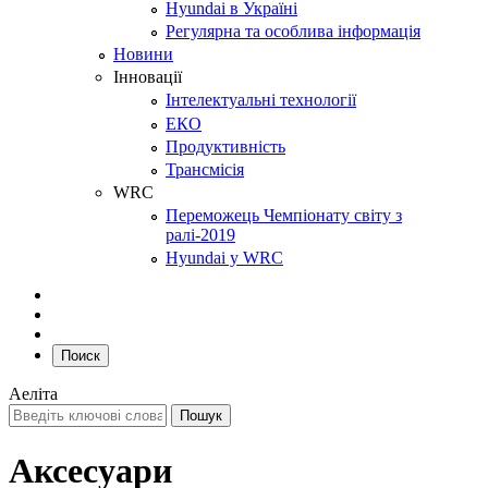
Hyundai в Україні
Регулярна та особлива інформація
Новини
Інновації
Інтелектуальні технології
ЕКО
Продуктивність
Трансмісія
WRC
Переможець Чемпіонату світу з
ралі-2019
Hyundai у WRC
Поиск
Аеліта
Аксесуари