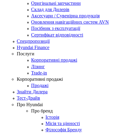
Оригінальні запчастини
Склад для Дилерів
Аксесуари / Сувенірна продукція
Оновлення навігаційних систем AVN
Посібник з експлуатації
Сертифікат відповідності
Спецпропозиції
Hyundai Finance
Послуги
Корпоративні продажі
Лізинг
Trade-in
Корпоративні продажі
Продажі
Знайти Дилера
Тест-Драйв
Про Hyundai
Про бренд
Історія
Місія та цінності
Філософія Бренду