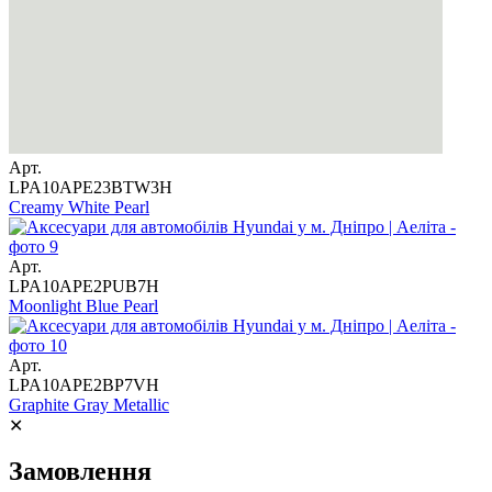
Арт.
LPA10APE23BTW3H
Creamy White Pearl
Арт.
LPA10APE2PUB7H
Moonlight Blue Pearl
Арт.
LPA10APE2BP7VH
Graphite Gray Metallic
✕
Замовлення