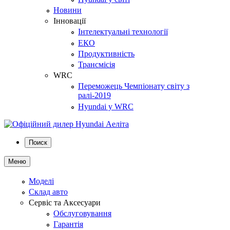
Новини
Інновації
Інтелектуальні технології
ЕКО
Продуктивність
Трансмісія
WRC
Переможець Чемпіонату світу з
ралі-2019
Hyundai у WRC
Поиск
Меню
Моделі
Склад авто
Сервіс та Аксесуари
Обслуговування
Гарантія