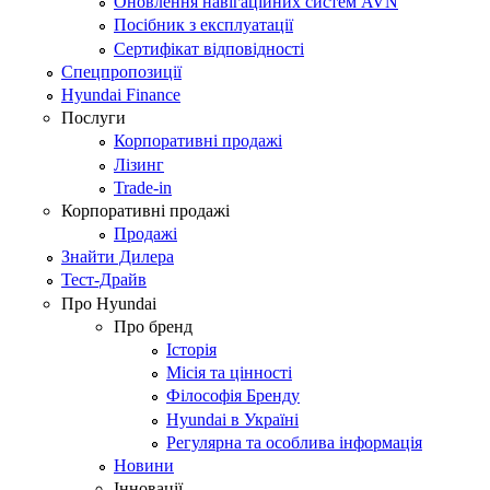
Оновлення навігаційних систем AVN
Посібник з експлуатації
Сертифікат відповідності
Спецпропозиції
Hyundai Finance
Послуги
Корпоративні продажі
Лізинг
Trade-in
Корпоративні продажі
Продажі
Знайти Дилера
Тест-Драйв
Про Hyundai
Про бренд
Історія
Місія та цінності
Філософія Бренду
Hyundai в Україні
Регулярна та особлива інформація
Новини
Інновації