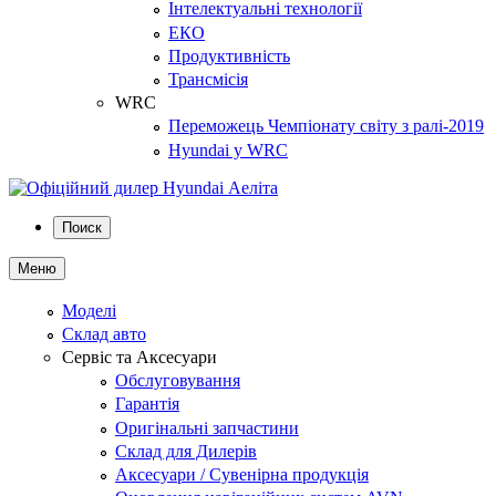
Інтелектуальні технології
ЕКО
Продуктивність
Трансмісія
WRC
Переможець Чемпіонату світу з ралі-2019
Hyundai у WRC
Поиск
Меню
Моделі
Склад авто
Сервіс та Аксесуари
Обслуговування
Гарантія
Оригінальні запчастини
Склад для Дилерів
Аксесуари / Сувенірна продукція