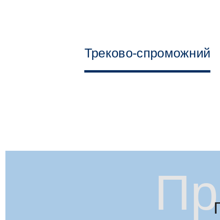
Треково-спроможний
Пр