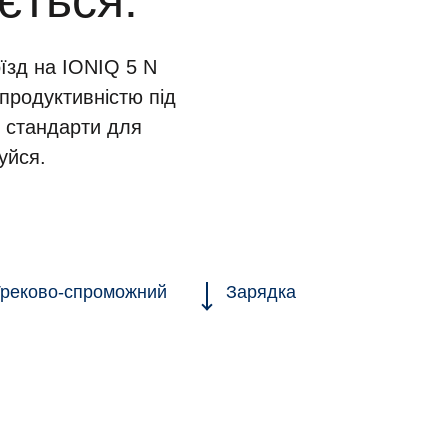
ється.
їзд на IONIQ 5 N
продуктивністю під
 стандарти для
уйся.
реково-спроможний
Зарядка