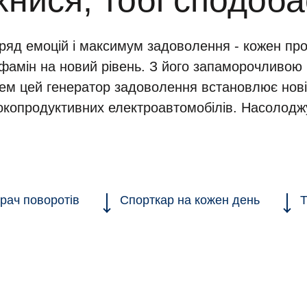
хнися, тобі сподоба
ряд емоцій і максимум задоволення - кожен про
офамін на новий рівень. З його запаморочливою 
ем цей генератор задоволення встановлює нові
окопродуктивних електроавтомобілів. Насолодж
рач поворотів
Спорткар на кожен день
Т