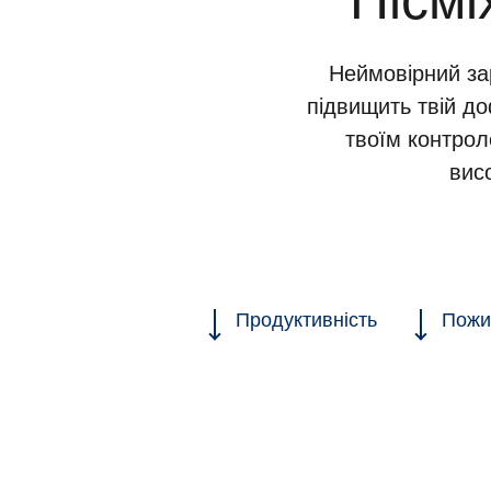
Пісмі
Неймовірний за
підвищить твій д
твоїм контрол
вис
Продуктивність
Пожи