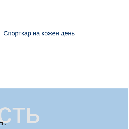
Спорткар на кожен день
сть
ь.