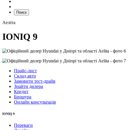
Поиск
Аеліта
IONIQ 9
Прайс-лист
Склад авто
Замовити тест-драйв
Знайти дилера
Кредит
Брошура
Онлайн консультація
IONIQ 9
Переваги