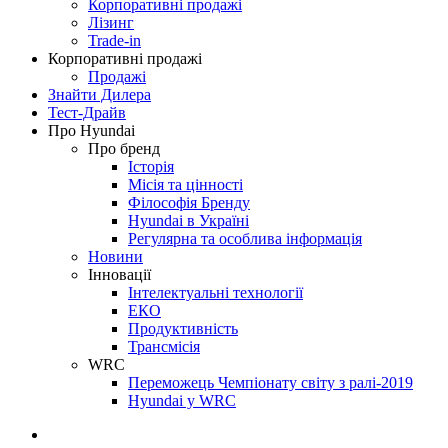
Корпоративні продажі
Лізинг
Trade-in
Корпоративні продажі
Продажі
Знайти Дилера
Тест-Драйв
Про Hyundai
Про бренд
Історія
Місія та цінності
Філософія Бренду
Hyundai в Україні
Регулярна та особлива інформація
Новини
Інновації
Інтелектуальні технології
ЕКО
Продуктивність
Трансмісія
WRC
Переможець Чемпіонату світу з ралі-2019
Hyundai у WRC