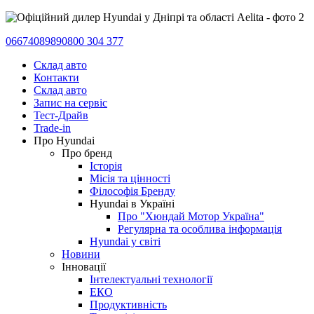
0667408989
0800 304 377
Склад авто
Контакти
Склад авто
Запис на сервіс
Тест-Драйв
Trade-in
Про Hyundai
Про бренд
Історія
Місія та цінності
Філософія Бренду
Hyundai в Україні
Про "Хюндай Мотор Україна"
Регулярна та особлива інформація
Hyundai у світі
Новини
Інновації
Інтелектуальні технології
ЕКО
Продуктивність