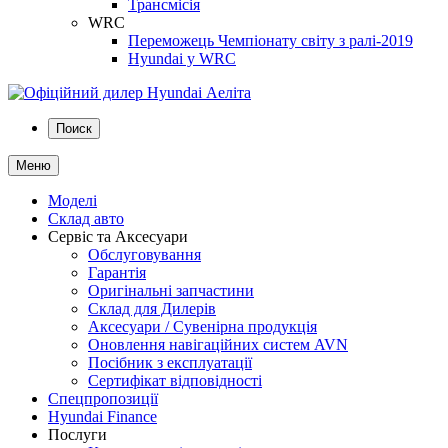
Трансмісія
WRC
Переможець Чемпіонату світу з ралі-2019
Hyundai у WRC
Поиск
Меню
Моделі
Склад авто
Сервіс та Аксесуари
Обслуговування
Гарантія
Оригінальні запчастини
Склад для Дилерів
Аксесуари / Сувенірна продукція
Оновлення навігаційних систем AVN
Посібник з експлуатації
Сертифікат відповідності
Спецпропозиції
Hyundai Finance
Послуги