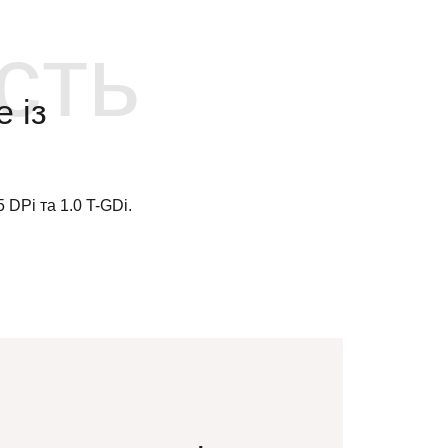
сть
 із
DPi та 1.0 T-GDi.