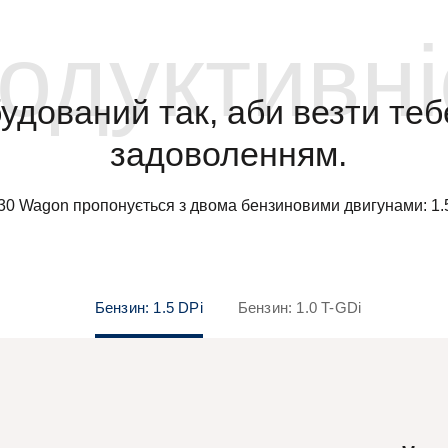
одуктивні
удований так, аби везти тебе
задоволенням.
30 Wagon пропонується з двома бензиновими двигунами: 1.5 
Бензин: 1.5 DPi
Бензин: 1.0 T-GDi