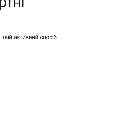
ртні
твій активний спосіб