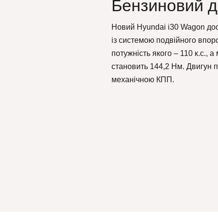
Бензиновий дв
Новий Hyundai i30 Wagon дос
із системою подвійного впор
потужність якого – 110 к.с.,
становить 144,2 Нм. Двигун 
механічною КПП.