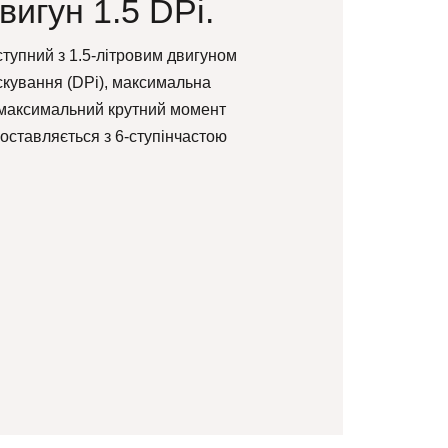
игун 1.5 DPi.
тупний з 1.5-літровим двигуном
скування (DPi), максимальна
 а максимальний крутний момент
поставляється з 6-ступінчастою