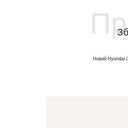
Пр
Зб
Новий Hyundai i