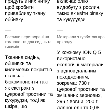
прядуть з них нитку
включає олію
щоб зробити
видобуту з рослин,
привабливу ткану
таких як квіти ріпаку
оббивку.
та кукурудзи.
Рослини перетворені на
Матеріали з турботою про
компоненти для сидінь та
природу.
килимів.
У кожному IONIQ 5
Тканина сидінь,
використано
обшивки та
екологічні матеріали
килимових покриттів
з відповідальним
включає
походженням,
біокомпоненти такі
зокрема: 730 г
як екстракт з
цукрової тростини та
цукрової тростини та
змішаних зернових,
кукурудзи, тоді як
296 г вовни, 200 г
шкіра, що
лляної олії та 0,08