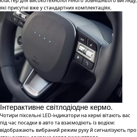
кластер для високотехнологічного зовнішнього вигляду,
які присутні вже у стандартних комплектаціях.
Інтерактивне світлодіодне кермо.
Чотири піксельні LED-індикатори на кермі вітають вас
під час посадки в авто та взаємодіють із водієм:
відображають вибраний режим руху й сигналізують про