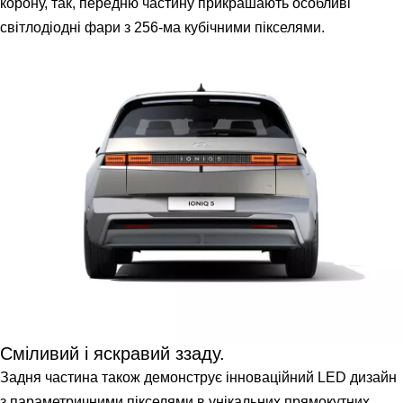
корону, так, передню частину прикрашають особливі
світлодіодні фари з 256-ма кубічними пікселями.
Cміливий і яскравий ззаду.
Задня частина також демонструє інноваційний LED дизайн
з параметричними пікселями в унікальних прямокутних