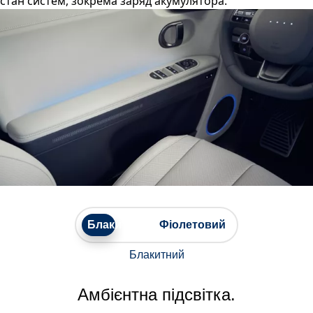
стан систем, зокрема заряд акумулятора.
Блакитний
Фіолетовий
Блакитний
Амбієнтна підсвітка.