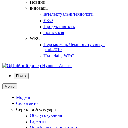
Новини
Інновації
Інтелектуальні технології
ЕКО
Продуктивність
Трансмісія
WRC
Переможець Чемпіонату світу з
ралі-2019
Hyundai у WRC
Поиск
Меню
Моделі
Склад авто
Сервіс та Аксесуари
Обслуговування
Гарантія
Оригінальні запчастини