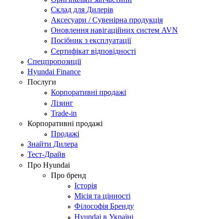
Склад для Дилерів
Аксесуари / Сувенірна продукція
Оновлення навігаційних систем AVN
Посібник з експлуатації
Сертифікат відповідності
Спецпропозиції
Hyundai Finance
Послуги
Корпоративні продажі
Лізинг
Trade-in
Корпоративні продажі
Продажі
Знайти Дилера
Тест-Драйв
Про Hyundai
Про бренд
Історія
Місія та цінності
Філософія Бренду
Hyundai в Україні