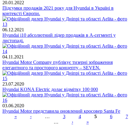
20.01.2022
Підсумки продажів 2021 року для Hyundai в Україні в
контексті Європи.
06.12.2021
Hyundai i10 абсолютний лідер продажів в A-сегменті у
листопаді.
04.11.2021
Hyundai Motor Company публікує тизерні зображення
елегантного та просторого концепту – SEVEN.
23.07.2020
Hyundai KONA Electric долає відмітку 100 000
03.06.2020
Hyundai Motor представила оновлений кросовер Santa Fe
«
‹
…
3
4
5
6
7
…
›
»
Сторінки