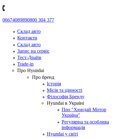
0667408989
0800 304 377
Склад авто
Контакти
Склад авто
Запис на сервіс
Тест-Драйв
Trade-in
Про Hyundai
Про бренд
Історія
Місія та цінності
Філософія Бренду
Hyundai в Україні
Про "Хюндай Мотор
Україна"
Регулярна та особлива
інформація
Hyundai у світі