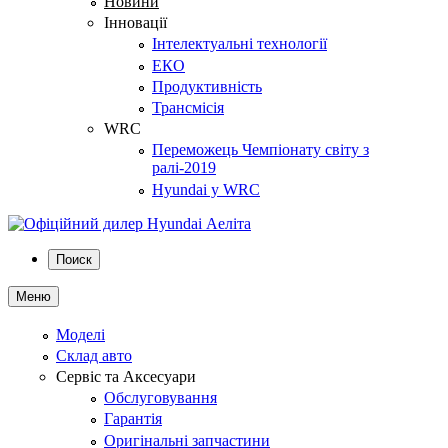
Новини
Інновації
Інтелектуальні технології
ЕКО
Продуктивність
Трансмісія
WRC
Переможець Чемпіонату світу з
ралі-2019
Hyundai у WRC
Поиск
Меню
Моделі
Склад авто
Сервіс та Аксесуари
Обслуговування
Гарантія
Оригінальні запчастини