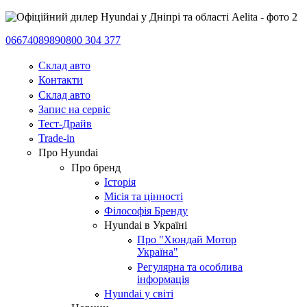
0667408989
0800 304 377
Склад авто
Контакти
Склад авто
Запис на сервіс
Тест-Драйв
Trade-in
Про Hyundai
Про бренд
Історія
Місія та цінності
Філософія Бренду
Hyundai в Україні
Про "Хюндай Мотор
Україна"
Регулярна та особлива
інформація
Hyundai у світі