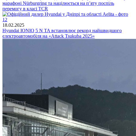
марафоні Nürburgring та націлюється на п’яту поспіль
перемогу в класі TCR
18.02.2025
Hyundai IONIQ 5 N TA встановлює рекорд найшвидшого
електроавтомобіля на «Attack Tsukuba 2025»