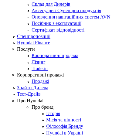
Склад для Дилерів
Аксесуари / Сувенірна продукція
Оновлення навігаційних систем AVN
Посібник з експлуатації
Сертифікат відповідності
Спецпропозиції
Hyundai Finance
Послуги
Корпоративні продажі
Лізинг
Trade-in
Корпоративні продажі
Продажі
Знайти Дилера
Тест-Драйв
Про Hyundai
Про бренд
Історія
Місія та цінності
Філософія Бренду
Hyundai в Україні