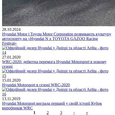
28.10.2024
Hyundai Motor і Toyota Motor Corporation розвивають культуру
автоспорту на «Hyundai N x TOYOTA GAZOO Racing
Festival»
27.01.2020
WRC-2020: дебютна перемога Hyundai Motorsport в новому
сезоні
15.01.2020
Hyundai Motorsport в сезоні WRC-2020
13.11.2019
Hyundai Motorsport виграла перший у своїй історії Кубок
виробників WRC
1
2
3
›
»