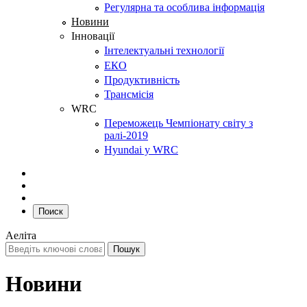
Регулярна та особлива інформація
Новини
Інновації
Інтелектуальні технології
ЕКО
Продуктивність
Трансмісія
WRC
Переможець Чемпіонату світу з
ралі-2019
Hyundai у WRC
Поиск
Аеліта
Новини