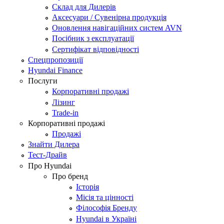
Склад для Дилерів
Аксесуари / Сувенірна продукція
Оновлення навігаційних систем AVN
Посібник з експлуатації
Сертифікат відповідності
Спецпропозиції
Hyundai Finance
Послуги
Корпоративні продажі
Лізинг
Trade-in
Корпоративні продажі
Продажі
Знайти Дилера
Тест-Драйв
Про Hyundai
Про бренд
Історія
Місія та цінності
Філософія Бренду
Hyundai в Україні