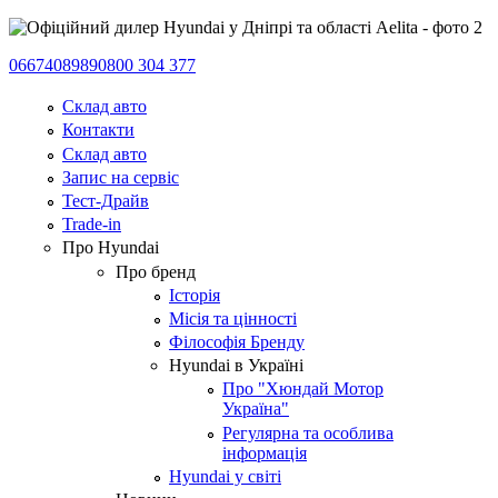
0667408989
0800 304 377
Склад авто
Контакти
Склад авто
Запис на сервіс
Тест-Драйв
Trade-in
Про Hyundai
Про бренд
Історія
Місія та цінності
Філософія Бренду
Hyundai в Україні
Про "Хюндай Мотор
Україна"
Регулярна та особлива
інформація
Hyundai у світі