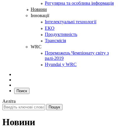
Регулярна та особлива інформація
Новини
Інновації
Інтелектуальні технології
ЕКО
Продуктивність
Трансмісія
WRC
Переможець Чемпіонату світу з
ралі-2019
Hyundai у WRC
Поиск
Аеліта
Новини