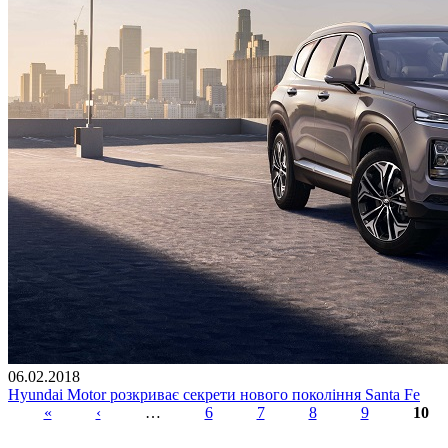
06.02.2018
Hyundai Motor розкриває секрети нового покоління Santa Fe
«
‹
…
6
7
8
9
10
Сторінки