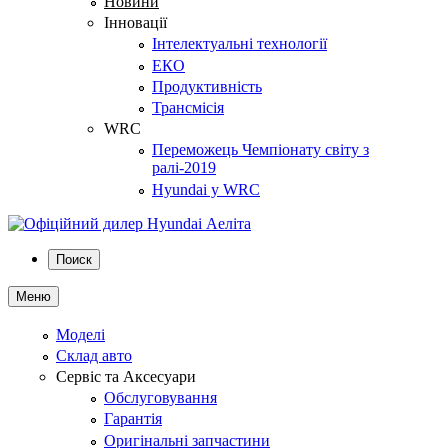
Новини
Інновації
Інтелектуальні технології
ЕКО
Продуктивність
Трансмісія
WRC
Переможець Чемпіонату світу з
ралі-2019
Hyundai у WRC
Поиск
Меню
Моделі
Склад авто
Сервіс та Аксесуари
Обслуговування
Гарантія
Оригінальні запчастини