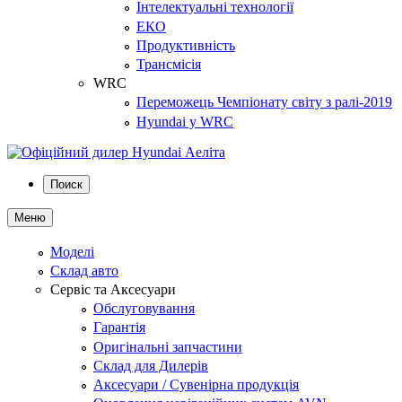
Інтелектуальні технології
ЕКО
Продуктивність
Трансмісія
WRC
Переможець Чемпіонату світу з ралі-2019
Hyundai у WRC
Поиск
Меню
Моделі
Склад авто
Сервіс та Аксесуари
Обслуговування
Гарантія
Оригінальні запчастини
Склад для Дилерів
Аксесуари / Сувенірна продукція