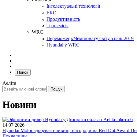
Інтелектуальні технології
ЕКО
Продуктивність
Трансмісія
WRC
Переможець Чемпіонату світу з ралі-2019
Hyundai у WRC
Поиск
Аеліта
Новини
14.07.2026
Hyundai Motor здобуває найвищі нагороди на Red Dot Award Des
Докладніше