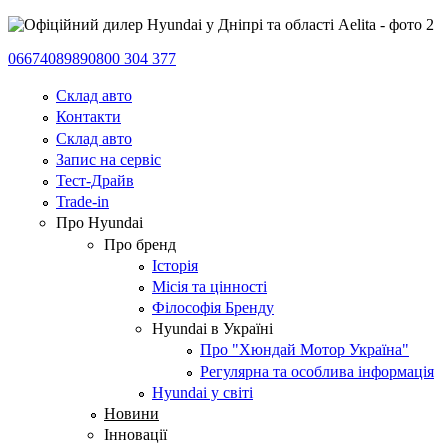
0667408989
0800 304 377
Склад авто
Контакти
Склад авто
Запис на сервіс
Тест-Драйв
Trade-in
Про Hyundai
Про бренд
Історія
Місія та цінності
Філософія Бренду
Hyundai в Україні
Про "Хюндай Мотор Україна"
Регулярна та особлива інформація
Hyundai у світі
Новини
Інновації