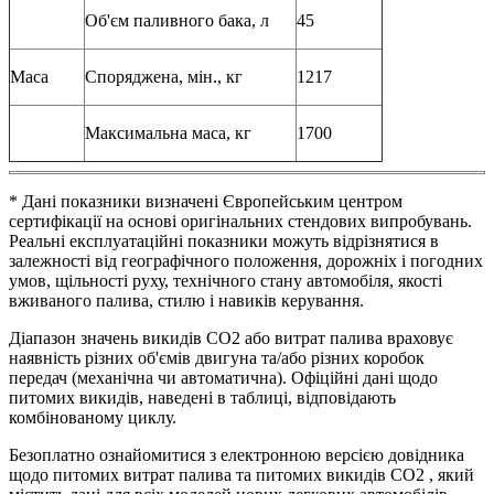
Об'єм паливного бака, л
45
Маса
Споряджена, мін., кг
1217
Максимальна маса, кг
1700
* Дані показники визначені Європейським центром
сертифікації на основі оригінальних стендових випробувань.
Реальні експлуатаційні показники можуть відрізнятися в
залежності від географічного положення, дорожніх і погодних
умов, щільності руху, технічного стану автомобіля, якості
вживаного палива, стилю і навиків керування.
Діапазон значень викидів СО2 або витрат палива враховує
наявність різних об'ємів двигуна та/або різних коробок
передач (механічна чи автоматична). Офіційні дані щодо
питомих викидів, наведені в таблиці, відповідають
комбінованому циклу.
Безоплатно ознайомитися з електронною версією довідника
щодо питомих витрат палива та питомих викидів CO2 , який