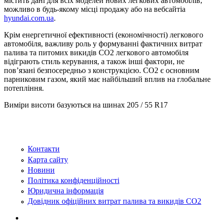
містить дані для всіх моделей нових легкових автомобілів,
можливо в будь-якому місці продажу або на вебсайтіa
hyundai.com.ua
.
Крім енергетичної ефективності (економічності) легкового
автомобіля, важливу роль у формуванні фактичних витрат
палива та питомих викидів CO2 легкового автомобіля
відіграють стиль керування, а також інші фактори, не
пов’язані безпосередньо з конструкцією. CO2 є основним
парниковим газом, який має найбільший вплив на глобальне
потепління.
Виміри висоти базуються на шинах 205 / 55 R17
Контакти
Карта сайту
Новини
Політика конфіденційності
Юридична інформація
Довідник офіційних витрат палива та викидів СО2