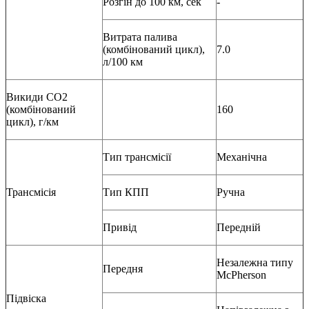
Розгін до 100 км, сек
-
Витрата палива
(комбінований цикл),
7.0
л/100 км
Викиди СО2
(комбінований
160
цикл), г/км
Тип трансмісії
Механічна
Трансмісія
Тип КПП
Ручна
Привід
Передній
Незалежна типу
Передня
McPherson
Підвіска