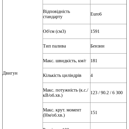
Відповідність
Euro6
стандарту
Об'єм (см3)
1591
Тип палива
Бензин
Макс. швидкість, км/г
181
Двигун
Кількість циліндрів
4
Макс. потужність (к.с./
123 / 90.2 / 6 300
кВ/об.хв.)
Макс. крут. момент
151
(Нм/об.хв.)