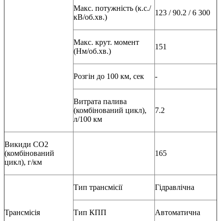
Макс. потужність (к.с./
123 / 90.2 / 6 300
кВ/об.хв.)
Макс. крут. момент
151
(Нм/об.хв.)
Розгін до 100 км, сек
-
Витрата палива
(комбінований цикл),
7.2
л/100 км
Викиди СО2
(комбінований
165
цикл), г/км
Тип трансмісії
Гідравлічна
Трансмісія
Тип КПП
Автоматична