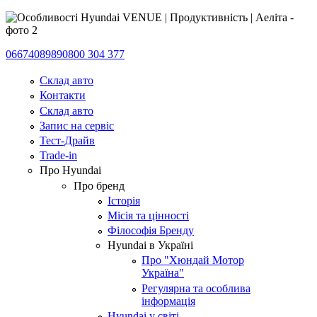
0667408989
0800 304 377
Склад авто
Контакти
Склад авто
Запис на сервіс
Тест-Драйв
Trade-in
Про Hyundai
Про бренд
Історія
Місія та цінності
Філософія Бренду
Hyundai в Україні
Про "Хюндай Мотор
Україна"
Регулярна та особлива
інформація
Hyundai у світі