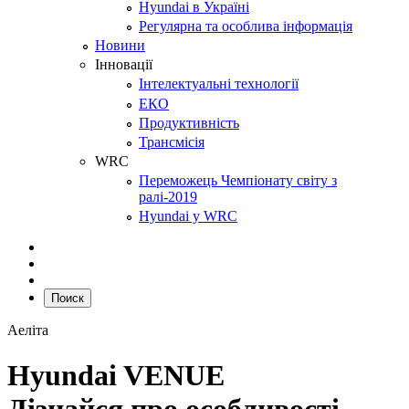
Hyundai в Україні
Регулярна та особлива інформація
Новини
Інновації
Інтелектуальні технології
ЕКО
Продуктивність
Трансмісія
WRC
Переможець Чемпіонату світу з
ралі-2019
Hyundai у WRC
Поиск
Аеліта
Hyundai VENUE
Дізнайся про особливості