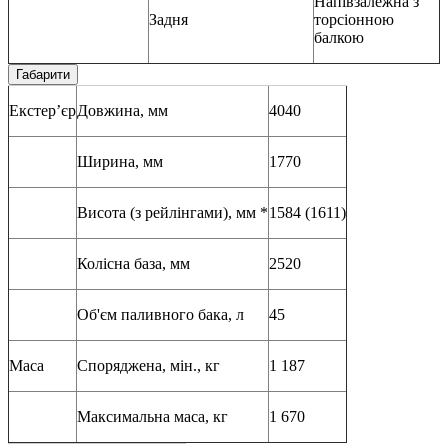
Напівзалежна з
Задня
торсіонною
балкою
Габарити
Екстер’єр
Довжина, мм
4040
Ширина, мм
1770
Висота (з рейлінгами), мм *
1584 (1611)
Колісна база, мм
2520
Об'єм паливного бака, л
45
Маса
Споряджена, мін., кг
1 187
Максимальна маса, кг
1 670