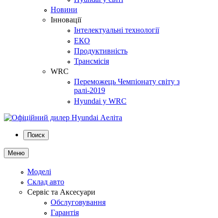
Новини
Інновації
Інтелектуальні технології
ЕКО
Продуктивність
Трансмісія
WRC
Переможець Чемпіонату світу з
ралі-2019
Hyundai у WRC
Поиск
Меню
Моделі
Склад авто
Сервіс та Аксесуари
Обслуговування
Гарантія