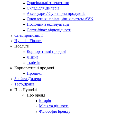
Оригінальні запчастини
Склад для Дилерів
Аксесуари / Сувенірна продукція
Оновлення навігаційних систем AVN
Посібник з експлуатації
Сертифікат відповідності
Спецпропозиції
Hyundai Finance
Послуги
Корпоративні продажі
Лізинг
Trade-in
Корпоративні продажі
Продажі
Знайти Дилера
Тест-Драйв
Про Hyundai
Про бренд
Історія
Місія та цінності
Філософія Бренду