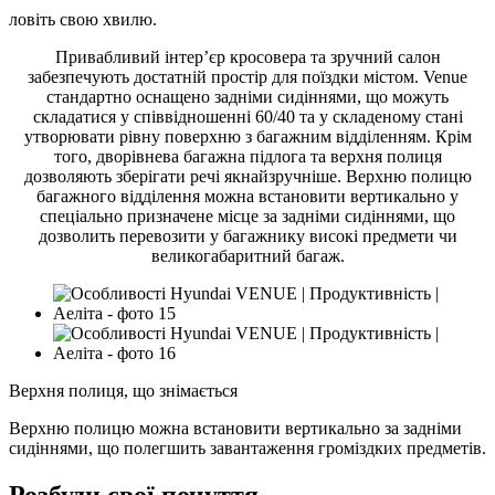
ловіть свою хвилю.
Привабливий інтер’єр кросовера та зручний салон
забезпечують достатній простір для поїздки містом. Venue
стандартно оснащено задніми сидіннями, що можуть
складатися у співвідношенні 60/40 та у складеному стані
утворювати рівну поверхню з багажним відділенням. Крім
того, дворівнева багажна підлога та верхня полиця
дозволяють зберігати речі якнайзручніше. Верхню полицю
багажного відділення можна встановити вертикально у
спеціально призначене місце за задніми сидіннями, що
дозволить перевозити у багажнику високі предмети чи
великогабаритний багаж.
Верхня полиця, що знімається
Верхню полицю можна встановити вертикально за задніми
сидіннями, що полегшить завантаження громіздких предметів.
Розбуди свої почуття.