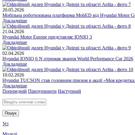
20.05.2026
Мобільна роботизована платформа MobED від Hyundai Motor Gr
Докладніше
21.04.2026
Hyundai Motor Europe представляє IONIQ 3
Докладніше
02.04.2026
Hyundai IONIQ 6 N отримав звання World Performance Car 2026
Докладніше
10.02.2026
Hyundai TUCSON став головним призом в акції «Моя кредитка
Докладніше
Попередній
Призупинити
Наступний
Введіть ключові слова для пошуку
Усі
Моделі