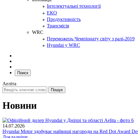
Інтелектуальні технології
ЕКО
Продуктивність
Трансмісія
WRC
Переможець Чемпіонату світу з ралі-2019
Hyundai у WRC
Поиск
Аеліта
Новини
14.07.2026
Hyundai Motor здобуває найвищі нагороди на Red Dot Award Des
Докладніше