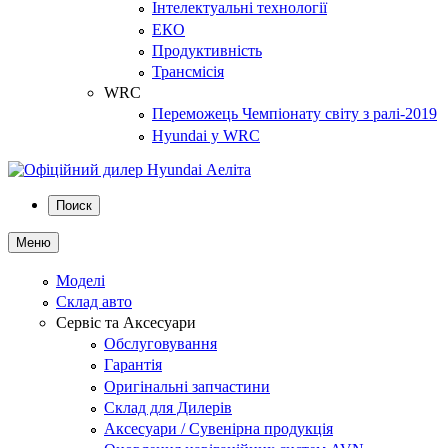
Інтелектуальні технології
ЕКО
Продуктивність
Трансмісія
WRC
Переможець Чемпіонату світу з ралі-2019
Hyundai у WRC
Поиск
Меню
Моделі
Склад авто
Сервіс та Аксесуари
Обслуговування
Гарантія
Оригінальні запчастини
Склад для Дилерів
Аксесуари / Сувенірна продукція