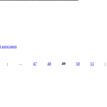
й кросовер
‹
…
47
48
49
50
51
›