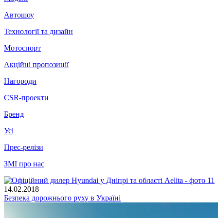
Автошоу
Технології та дизайн
Мотоспорт
Акційні пропозиції
Нагороди
CSR-проекти
Бренд
Усі
Прес-релізи
ЗМІ про нас
14.02.2018
Безпека дорожнього руху в Україні