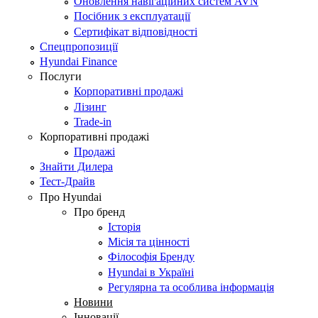
Оновлення навігаційних систем AVN
Посібник з експлуатації
Сертифікат відповідності
Спецпропозиції
Hyundai Finance
Послуги
Корпоративні продажі
Лізинг
Trade-in
Корпоративні продажі
Продажі
Знайти Дилера
Тест-Драйв
Про Hyundai
Про бренд
Історія
Місія та цінності
Філософія Бренду
Hyundai в Україні
Регулярна та особлива інформація
Новини
Інновації