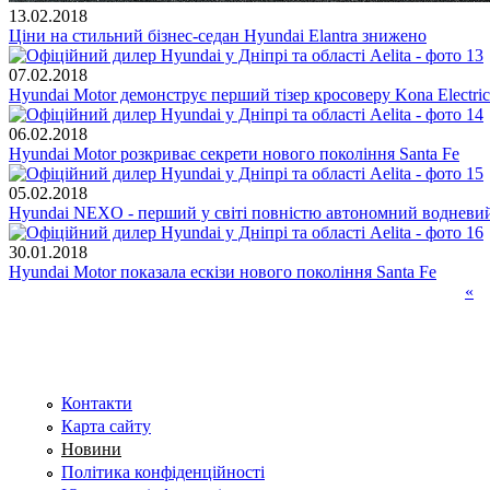
13.02.2018
Ціни на стильний бізнес-седан Hyundai Elantra знижено
07.02.2018
Hyundai Motor демонструє перший тізер кросоверу Kona Electric
06.02.2018
Hyundai Motor розкриває секрети нового покоління Santa Fe
05.02.2018
Hyundai NEXO - перший у світі повністю автономний водневи
30.01.2018
Hyundai Motor показала ескізи нового покоління Santa Fe
«
Сторінки
Контакти
Карта сайту
Новини
Політика конфіденційності