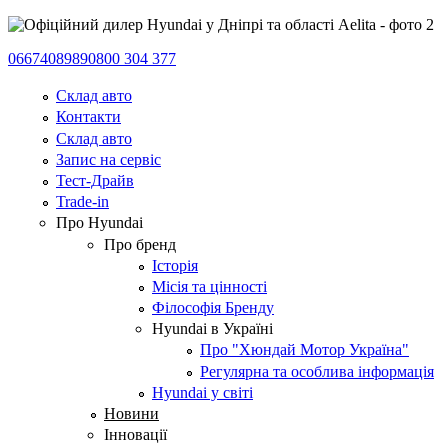
0667408989
0800 304 377
Склад авто
Контакти
Склад авто
Запис на сервіс
Тест-Драйв
Trade-in
Про Hyundai
Про бренд
Історія
Місія та цінності
Філософія Бренду
Hyundai в Україні
Про "Хюндай Мотор Україна"
Регулярна та особлива інформація
Hyundai у світі
Новини
Інновації