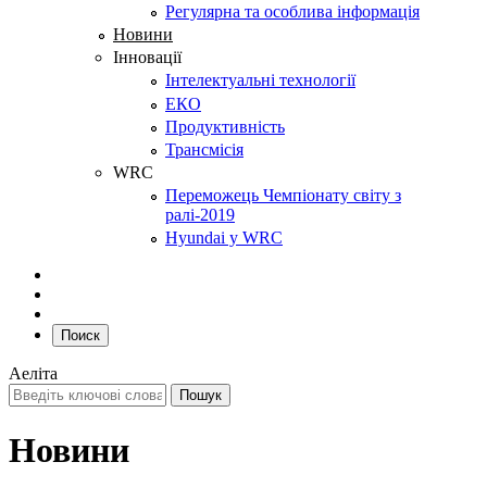
Регулярна та особлива інформація
Новини
Інновації
Інтелектуальні технології
ЕКО
Продуктивність
Трансмісія
WRC
Переможець Чемпіонату світу з
ралі-2019
Hyundai у WRC
Поиск
Аеліта
Новини