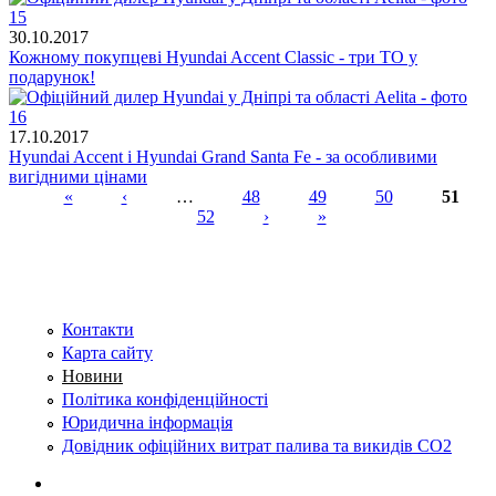
30.10.2017
Кожному покупцеві Hyundai Accent Classic - три ТО у
подарунок!
17.10.2017
Hyundai Accent і Hyundai Grand Santa Fe - за особливими
вигідними цінами
«
‹
…
48
49
50
51
52
›
»
Сторінки
Контакти
Карта сайту
Новини
Політика конфіденційності
Юридична інформація
Довідник офіційних витрат палива та викидів СО2