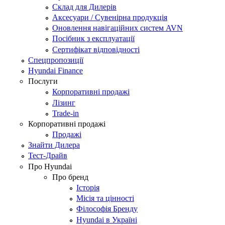
Склад для Дилерів
Аксесуари / Сувенірна продукція
Оновлення навігаційних систем AVN
Посібник з експлуатації
Сертифікат відповідності
Спецпропозиції
Hyundai Finance
Послуги
Корпоративні продажі
Лізинг
Trade-in
Корпоративні продажі
Продажі
Знайти Дилера
Тест-Драйв
Про Hyundai
Про бренд
Історія
Місія та цінності
Філософія Бренду
Hyundai в Україні