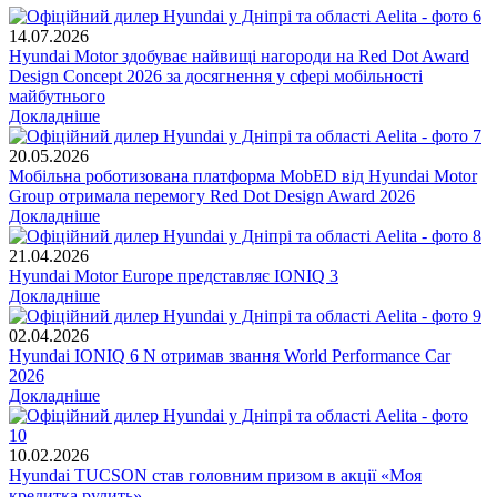
14.07.2026
Hyundai Motor здобуває найвищі нагороди на Red Dot Award
Design Concept 2026 за досягнення у сфері мобільності
майбутнього
Докладніше
20.05.2026
Мобільна роботизована платформа MobED від Hyundai Motor
Group отримала перемогу Red Dot Design Award 2026
Докладніше
21.04.2026
Hyundai Motor Europe представляє IONIQ 3
Докладніше
02.04.2026
Hyundai IONIQ 6 N отримав звання World Performance Car
2026
Докладніше
10.02.2026
Hyundai TUCSON став головним призом в акції «Моя
кредитка рулить»