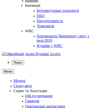
Новини
Інновації
Інтелектуальні технології
ЕКО
Продуктивність
Трансмісія
WRC
Переможець Чемпіонату світу з
ралі-2019
Hyundai у WRC
Поиск
Меню
Моделі
Склад авто
Сервіс та Аксесуари
Обслуговування
Гарантія
Оригінальні запчастини