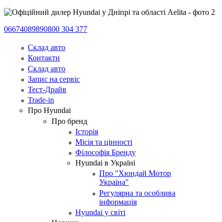
0667408989
0800 304 377
Склад авто
Контакти
Склад авто
Запис на сервіс
Тест-Драйв
Trade-in
Про Hyundai
Про бренд
Історія
Місія та цінності
Філософія Бренду
Hyundai в Україні
Про "Хюндай Мотор
Україна"
Регулярна та особлива
інформація
Hyundai у світі